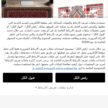
تبي، مناسبة لكل من بيئة العمل والمنزل.
مثالية لمكاتب العمل وإعدادات الألعاب؛ و
سادة مكتب أساسية لأي محطة عمل | وس
ادة مكتب ذات نمط رخامي | وسادة مكتب
متينة | وسادة فأرة لمحطة العمل المكتب
ية
نستخدم ملفات تعريف الارتباط والتقنيات المماثلة على موقعنا الإلكتروني لتقديم الخدمة التي
تطلبها، وللسعي لتقديم أفضل تجربة ممكنة على الموقع. يمكنك "رفض الكل"، "قبول الكل"، أو
تعيين تفضيلات ملفات تعريف الارتباط الخاصة بك في أي وقت حسب اختيارك. من خلال تحديد
"قبول الكل"، سنقوم بتعيين جميع ملفات تعريف الارتباط الاختيارية، والتي تساعدنا في تحليل
الحركة المرورية، وتقديم وظائف محسّنة، وتخصيص المحتوى والإعلانات لتكملة تجربة التسوق
الخاصة بك مع SHEIN.
عرض المنتجات المشابهة في المخزون
مشاهدة الكل
وسادة فأر بوهيمية كبيرة على الطراز الق
من خلال تحديد "رفض الكل"، ستسمح باستخدام ملفات تعريف الارتباط الضرورية فقط التي تجعل
10+. تم بيع
ديم، إكسسوار مكتبي فاخر باللون الأحم
موقعنا الإلكتروني يعمل. قد تتمكن من تعطيلها عن طريق تغيير إعدادات متصفحك، ولكن قد يؤثر
ر، وسادة فأر كبيرة للألعاب مع قاعدة مط
22
1 قطعة وسادة ماوس مطاطية بنمط هند

.00
ذلك على كيفية عمل الموقع. لمعرفة المزيد عن ملفات تعريف الارتباط التي نستخدمها وتعديل
اطية مضادة للانزلاق وحافة مخيطة، SWX
سي ساطع على الطراز الفارسي - مثالية
تأسست منذ عام واحد
إعدادات ملفات تعريف الارتباط الاختيارية الخاصة بك، يرجى تحديد "إدارة ملفات تعريف الارتباط".
X 4 حصيرة لوحة المفاتيح، لوازم المنزل
للألعاب والمكتب، متوافقة مع الكمبيوتر ال
والمكتب، إكسسوارات المكتب، وسادة ال
لمزيد من المعلومات حول كيفية معالجتنا للبيانات التي نجمعها، انقر هنا لمشاهدة سياسة
7
مكتبي/المحمول، مخطط ألوان أحمر/أبي

.00
فأرة، وسادة الفأرة المكتبية
الخصوصية الخاصة بنا.
انقر هنا لمشاهدة سياسة الخصوصية الخاصة بنا.
ض/أسود، وسادة ماوس للمكتب
رفض الكل
قبول الكل
عذراً، لقد تم بيع هذا المنتج.
إدارة ملفات تعريف الارتباط
تم بيعها