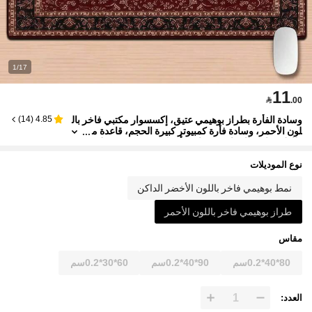
1/17
11

.00
وسادة الفأرة بطراز بوهيمي عتيق، إكسسوار مكتبي فاخر بال
)
14
(
4.85
لون الأحمر، وسادة فأرة كمبيوتر كبيرة الحجم، قاعدة م
طاطية مانعة للانزلاق، وسادة فأرة كمبيوتر، حصيرة لو
حة المفاتيح كبيرة الحجم، هدية للأصدقاء، إكسسوارات مكتبي
ة، لوازم مكتبية، إكسسوارات مكتبية، حصيرة مكتب، وسادة
نوع الموديلات
فأرة للمكتب، ديكور المكتب
نمط بوهيمي فاخر باللون الأخضر الداكن
طراز بوهيمي فاخر باللون الأحمر
مقاس
80*40*0.2سم
90*40*0.2سم
60*30*0.2سم
العدد: