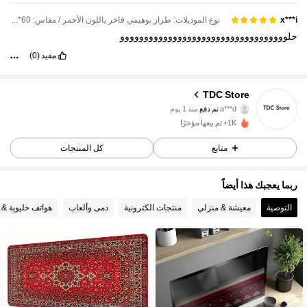
نوع الموديلات: طراز بوهيمي فاخر باللون الأحمر / مقاس: 60*30*0.2سم
x***i
حلووووووووووووووووووووووووووووووووووو
مفيد
(0)
TDC Store
13 متابعون
4.37
a***d
تم دفع
منذ 1 يوم
1K+ تم بيعها مؤخرًا
13 متابعون
4.37
متابع
كل المنتجات
13 متابعون
4.37
ربما يعجبك هذا أيضاً
13 متابعون
4.37
التوصية
معيشة & منزلي
منتجات الكترونية
دمى وألعاب
هواتف خليوية &
13 متابعون
4.37
13 متابعون
4.37
13 متابعون
4.37