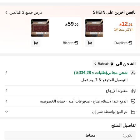
بائعين آخرين على SHEIN
عرض جميع 2 البائعين.
59
12

.00

.51
الأكثر مبيعاً #1
Bizerte
Dwellora
الشحن الي
Bahrain
شحن مجاني(طلبات ≥ 334.28)
التوصيل المتوقع:
6-7 يوم عمل
مقبولة الإرجاع
الدفع عند الاستلام متاح · مدفوعات آمنة · حماية الخصوصية
تم البيع بواسطة شي إن
تفاصيل المنتج
تكوين:
مطاط