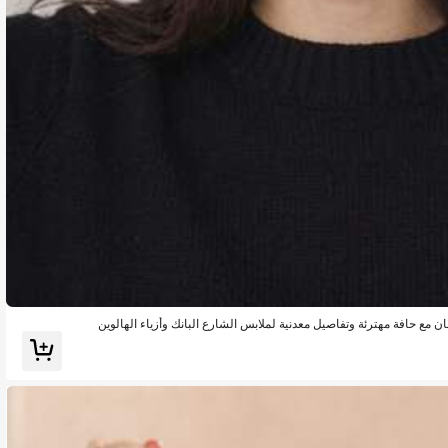
 مع حافة مهترئة وتفاصيل معدنية لملابس الشارع البانك وأزياء الهالوين