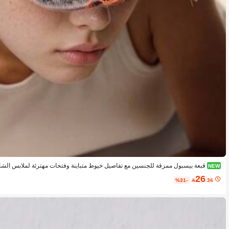
قبعة بيسبول ممزقة للجنسين مع تفاصيل خيوط متباينة وفتحات مهترئة لملابس الشار
NEW
26
%31-

.36