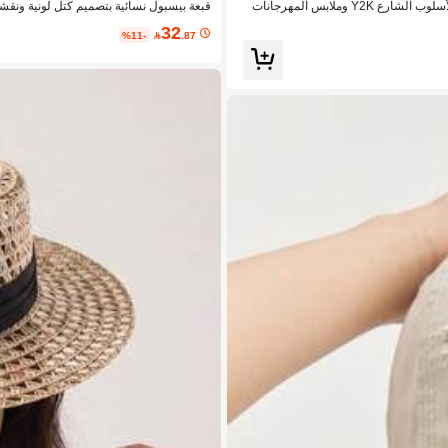
ملابس المهرجانات
قبعة بيسبول نسائية بتصميم كتل لونية ونقشة
32
%11-

.87