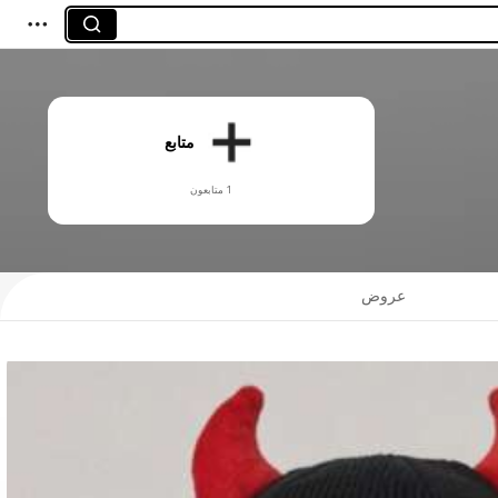
متابع
1 متابعون
عروض