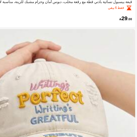
قبعة بيسبول نسائية بأذني قطة مع رقعة مخلب، دبوس أمان وحزام مشبك للزينة، مناسبة لأسلوب الشارع Y2K و
فقط 6 بيقي
29

.00