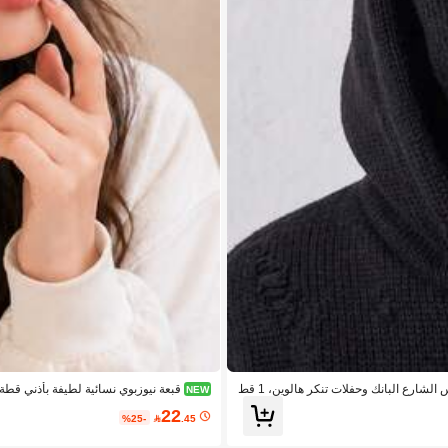
قبعة بالاكلافا محبوكة 2 في 1 بقرون شيطان للجنسين، قناع تزلج كامل الوجه لملابس الشارع البانك وحفلات تنكر هالوين، 1 قط
قبعة نيوزبوي نسائية لطيفة بأذني قطة،
NEW
اللطيفة
22
%25-

.45