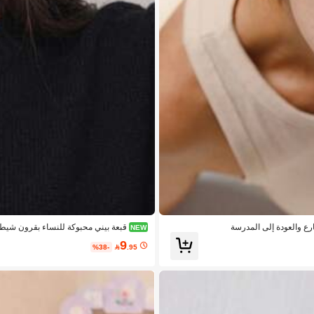
ع والعودة إلى المدرسة
قبعة بيني محبوكة للنساء بقرون شيطان
NEW
9
%38-

.95