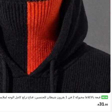
NEW
عة
31

.00