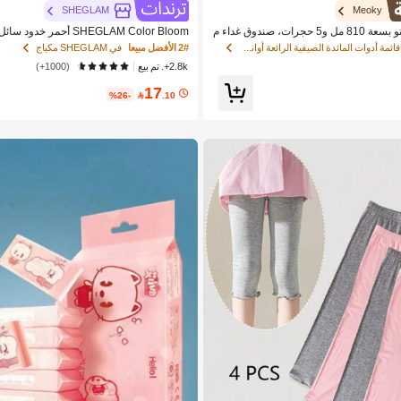
SHEGLAM
Meoky
Meoky صندوق بينتو بسعة 810 مل و5 حجرات، صندوق غداء م
 تخزين طعام مقسمة بشكل مريح لتحضير ا
ve Cake حمره بلشر ماركة تجميل ومكياج للنساء والفتيات
في قائمة أدوات المائدة الصيفية الرائعة أواني الطعا
2# الأفضل مبيعا
في SHEGLAM مكياج
الخفيفة، مناسب للمدرسة والمكتب والسفر
2.8k+. تم بيع
(1000+)
ردية)
17
%26-

.10