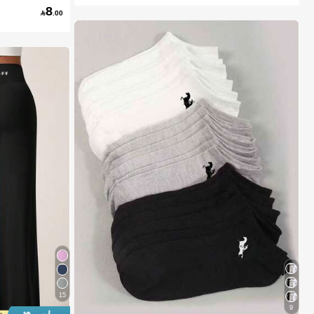
8

.00
15
9