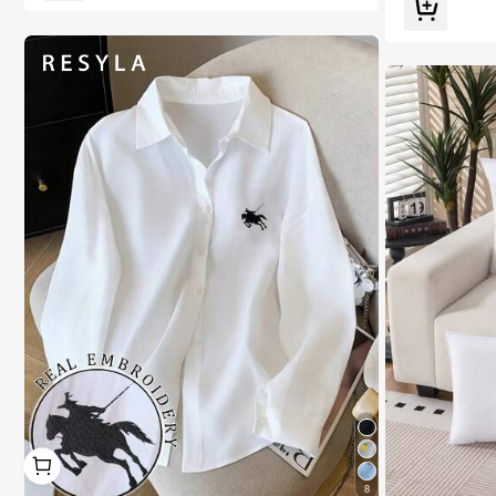
يه في عطلة نهاية الأسبوع، قاعدة بيضاء نقية + نمط تطريز متأ
رجح ديناميكي، حافة مرنة عالية بخطوط سوداء مزدوجة كلاسي
كية، ملاءمة ناعمة بدون انزلاق، للأولاد
1
1
8