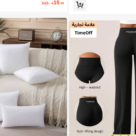
15
%33-

.30