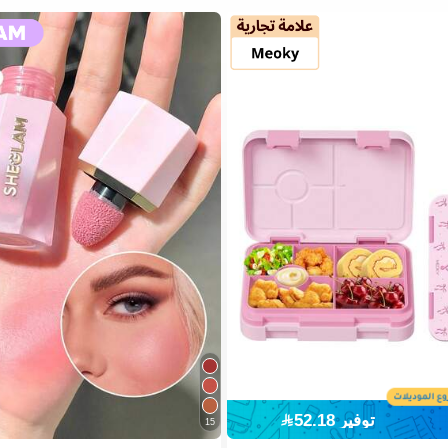
توفير 52.18
15