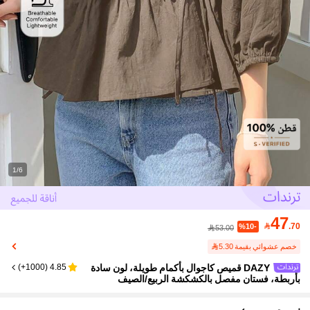
1/6
47

.70
%10-
53.00
خصم عشوائي بقيمة 5.30
DAZY قميص كاجوال بأكمام طويلة، لون سادة
)
1000+
(
4.85
بأربطة، فستان مفصل بالكشكشة الربيع/الصيف