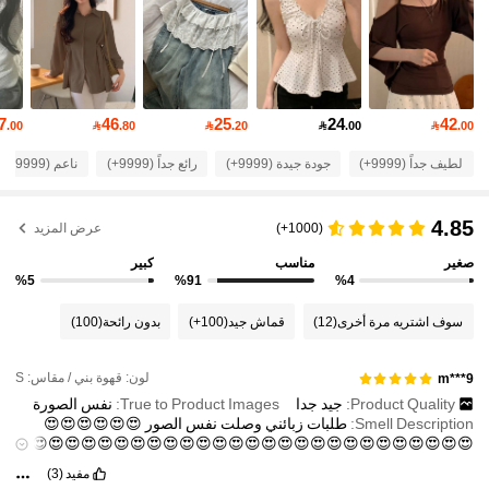
948K متابعون
4.89
948K متابعون
4.89
7
46
25
24
42
.00

.80

.20

.00

.00
948K متابعون
4.89
لطيف جداً (9999+)
جودة جيدة (9999+)
رائع جداً (9999+)
ناعم (9999+)
948K متابعون
4.89
4.85
(1000+)
عرض المزيد
صغير
مناسب
كبير
948K متابعون
4.89
%5
%91
%4
سوف اشتريه مرة أخرى
(12)
قماش جيد
(100+)
بدون رائحة
(100)
948K متابعون
4.89
لون: قهوة بني / مقاس: S
m***9
Product Quality:
جيد
جدا
True to Product Images:
نفس
الصورة
948K متابعون
4.89
Smell Description:
طلبات
زبائني
وصلت
نفس
الصور
😍😍😍😍😍😍
😍😍😍😍😍😍😍😍😍😍😍😍😍😍😍😍😍😍😍😍😍😍😍😍😍😍😍
😍😍😍😍😍😍😍😍😍😍😍😍😍😍😍😍😍😍😍😍😍😍😍😍😍😍😍
مفيد
(3)
948K متابعون
😍😍😍😍😍😍♥️♥️♥️♥️
4.89