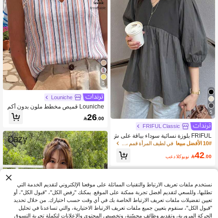
5
Louniche
Louniche قميص مخطط ملون بدون أكم
5
ام للعطلات الربيع/الصيف مقاس قياسي
26

.00
10# الأفضل مبيعا
في لطيف المرأة قمم ، البلوزات & تي شيرت
FRIFUL Classic
40+ يقول "قماش جيد"
FRIFUL بلوزة نسائية سوداء بياقة على ش
10# الأفضل مبيعا
10# الأفضل مبيعا
في لطيف المرأة قمم ، البلوزات & تي شيرت
في لطيف المرأة قمم ، البلوزات & تي شيرت
كل حرف V وأكمام منفوخة، ملابس صيفية
40+ يقول "قماش جيد"
40+ يقول "قماش جيد"
42
10# الأفضل مبيعا
في لطيف المرأة قمم ، البلوزات & تي شيرت
.00

بعد الكوبون
40+ يقول "قماش جيد"
نستخدم ملفات تعريف الارتباط والتقنيات المماثلة على موقعنا الإلكتروني لتقديم الخدمة التي
تطلبها، وللسعي لتقديم أفضل تجربة ممكنة على الموقع. يمكنك "رفض الكل"، "قبول الكل"، أو
تعيين تفضيلات ملفات تعريف الارتباط الخاصة بك في أي وقت حسب اختيارك. من خلال تحديد
"قبول الكل"، سنقوم بتعيين جميع ملفات تعريف الارتباط الاختيارية، والتي تساعدنا في تحليل
الحركة المرورية، وتقديم وظائف محسّنة، وتخصيص المحتوى والإعلانات لتكملة تجربة التسوق