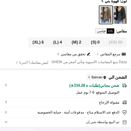
لون: قهوة بني
مقاس
:
US
قياسي
(XL)
6
(L)
4
(M)
2
(S)
0
(XS)
00
مرجع المقاس
تحقق من مقاسي
Dazy يتبع المقاسات الآسيوية وتأتي أصغر من SHEIN
ليس مقاسك؟ أخبرنا
الشحن الي
Bahrain
شحن مجاني(طلبات ≥ 334.28)
التوصيل المتوقع:
6-7 يوم عمل
مقبولة الإرجاع
الدفع عند الاستلام متاح · مدفوعات آمنة · حماية الخصوصية
تم البيع بواسطة شي إن