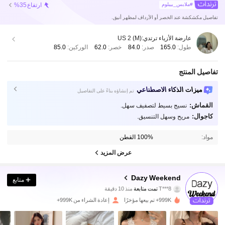
ارتفاع
%35
#ملابس_بيبلوم
تفاصيل مكشكشة عند الخصر أو الأرداف لمظهر أنيق.
عارضة الأزياء ترتدي:
US 2 (M)
طول:
165.0
صدر:
84.0
خصر:
62.0
الوركين:
85.0
تفاصيل المنتج
ميزات الذكاء الاصطناعي
تم إنشاؤه بناءً على التفاصيل
القماش:
نسيج بسيط لتصفيف سهل.
كاجوال:
مريح وسهل التنسيق.
مواد:
100% القطن
عرض المزيد
948K متابعون
4.89
Dazy Weekend
متابع
T***8
تمت متابعة
منذ 10 دقيقة
n***8
تتصفح
948K متابعون
4.89
999K+ تم بيعها مؤخرًا
إعادة الشراء من 999K+