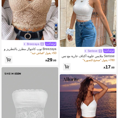
4
15
Breezaya
Breezaya توب كاجوال مطرز بالتطريز و
Serisse
الدانتيل بتصميم مناسب
50+ يقول "قماش جيد"
Serisse ملابس علوية أكتاف عارية مع نس
29
يج الدانتيل للنساء
780+ يقول "صحيح للصورة"

.00
17

.00