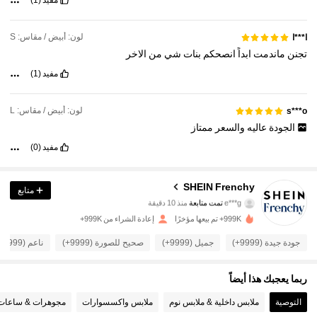
مفيد
(1)
لون: أبيض / مقاس: S
ا***ا
تجنن
ماندمت
ابداً
انصحكم
بنات
شي
من
الاخر
مفيد
(1)
لون: أبيض / مقاس: L
s***o
الجودة
عاليه
والسعر
ممتاز
مفيد
(0)
876K متابعون
4.91
SHEIN Frenchy
متابع
e***g
تمت متابعة
منذ 10 دقيقة
A***s
تتصفح
876K متابعون
4.91
999K+ تم بيعها مؤخرًا
إعادة الشراء من 999K+
جودة جيدة (9999+)
جميل (9999+)
صحيح للصورة (9999+)
ناعم (9999+)
876K متابعون
4.91
ربما يعجبك هذا أيضاً
876K متابعون
4.91
التوصية
ملابس داخلية & ملابس نوم
ملابس واكسسوارات
مجوهرات & ساعات