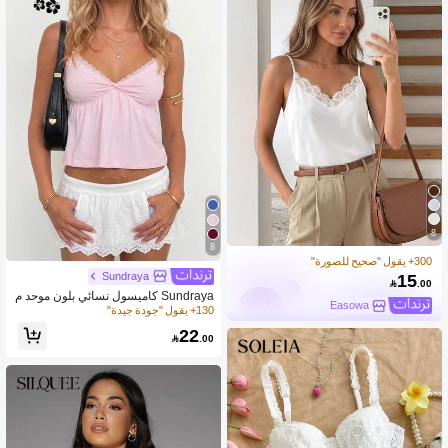
8
8
300+ يقول "صحيح للصورة"
Sundraya
15

.00
Sundraya كاميسول نسائي بلون موحد م
Easowa
ع دانتيل متباين عصري
130+ يقول "جودة جيدة"
22

.00