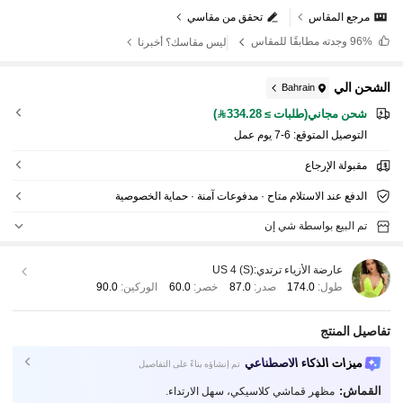
مرجع المقاس
تحقق من مقاسي
96%
وجدته مطابقًا للمقاس
ليس مقاسك؟ أخبرنا
الشحن الي
Bahrain
شحن مجاني(طلبات ≥ 334.28)
التوصيل المتوقع:
6-7 يوم عمل
مقبولة الإرجاع
الدفع عند الاستلام متاح · مدفوعات آمنة · حماية الخصوصية
تم البيع بواسطة شي إن
عارضة الأزياء ترتدي:
US 4 (S)
طول:
174.0
صدر:
87.0
خصر:
60.0
الوركين:
90.0
تفاصيل المنتج
ميزات الذكاء الاصطناعي
تم إنشاؤه بناءً على التفاصيل
القماش:
مظهر قماشي كلاسيكي، سهل الارتداء.