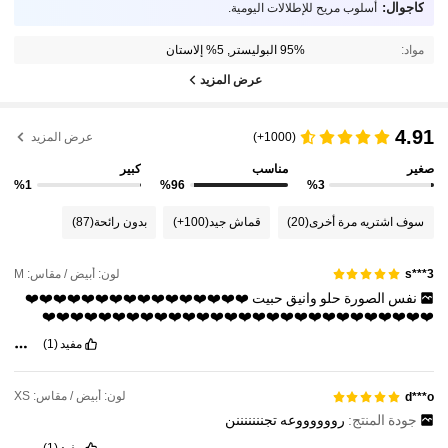
كاجوال:
أسلوب مريح للإطلالات اليومية.
مواد:
95% البوليستر, 5% إلاستان
عرض المزيد
4.91
(1000+)
عرض المزيد
صغير
مناسب
كبير
%1
%96
%3
سوف اشتريه مرة أخرى
(20)
قماش جيد
(100+)
بدون رائحة
(87)
لون: أبيض / مقاس: M
s***3
نفس
الصورة
حلو
وانيق
حبيت
❤️❤️❤️❤️❤️❤️❤️❤️❤️❤️❤️❤️❤️❤️❤️❤️
❤️❤️❤️❤️❤️❤️❤️❤️❤️❤️❤️❤️❤️❤️❤️❤️❤️❤️❤️❤️❤️❤️❤️❤️❤️❤️❤️❤️
مفيد
(1)
لون: أبيض / مقاس: XS
d***o
جودة المنتج:
رووووووعه
تجنننننننن