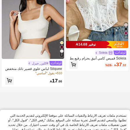
13
توفير 14.68
Soleia
7
Soleia قميص كامي أنيق بحزام رفيع بط
راز بوهيمي استوائي، مناسب للشاطئ و
37
#كلين_جيرل
%28-

.32
عيد الحب والموسم الزفاف والحفلات
Silquee لباس علوي قصير تانك منخفض
الظهر
510+ يقول "أساسي"
17

.00
نستخدم ملفات تعريف الارتباط والتقنيات المماثلة على موقعنا الإلكتروني لتقديم الخدمة التي
تطلبها، وللسعي لتقديم أفضل تجربة ممكنة على الموقع. يمكنك "رفض الكل"، "قبول الكل"، أو
تعيين تفضيلات ملفات تعريف الارتباط الخاصة بك في أي وقت حسب اختيارك. من خلال تحديد
"قبول الكل"، سنقوم بتعيين جميع ملفات تعريف الارتباط الاختيارية، والتي تساعدنا في تحليل