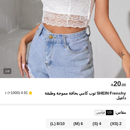
1/6
20

.00
SHEIN Frenchy توب كامي بحافة مموجة وطبقة
)
1000+
(
4.91
دانتيل
مقاس
:
US
قياسي
(L)
8/10
(M)
6
(S)
4
(XS)
2