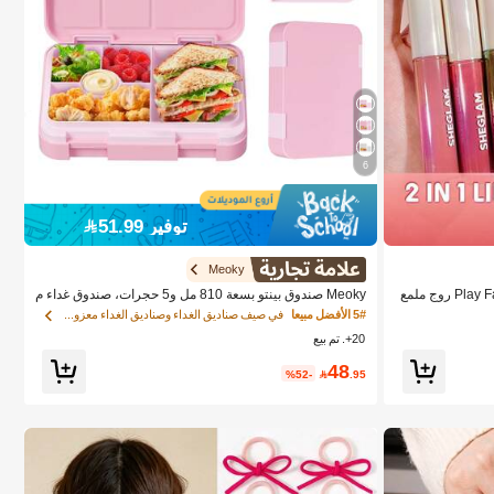
6
توفير 51.99
Meoky
SHEGLAM Lip Rules قلم محدد وملمع-Play Fair روج ملمع
Meoky صندوق بينتو بسعة 810 مل و5 حجرات، صندوق غداء م
ساء والفتيات
انع للتسرب، حاوية تخزين طعام مقسمة بشكل مريح لتحضير ا
5# الأفضل مبيعا
في صيف صناديق الغداء وصناديق الغداء معزول ، جرة ال
لوجبات والوجبات الخفيفة، مناسب للمدرسة والمكتب والسفر
20+. تم بيع
والنزهات
48
%52-

.95