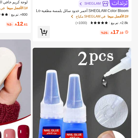
1# الأفضل مبيعا
1# الأفضل مبيعا
في ت
في ت
SHEGLAM
ئف
عملاء متكررون
عملاء متكررون
SHEGLAM Color Bloom أحمر خدود سائل بلمسة مطفية-Lo
800+. تم بيع
ve Cake حمره بلشر ماركة تجميل ومكياج للنساء والفتيات
1# الأفضل مبيعا
في ت
2# الأفضل مبيعا
في SHEGLAM مكياج
12
2.8k+. تم بيع
(1000+)
عملاء متكررون
%3-

.61
17
%26-

.10