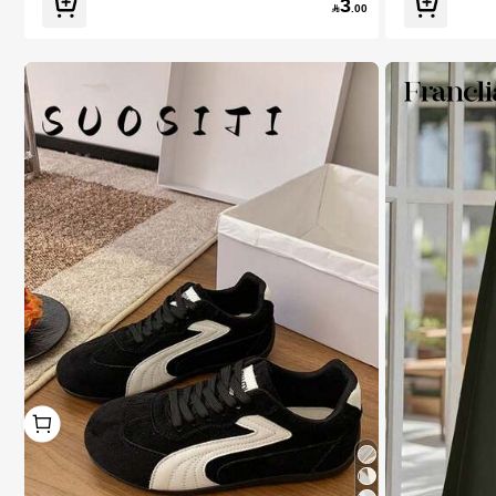
3

.00
1
1
1# الأفضل مبيعا
في المرأة التزلج أحذية