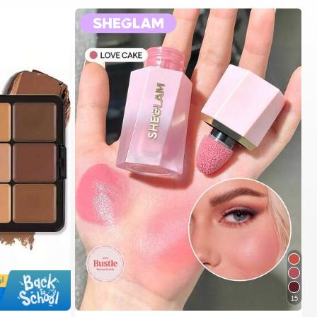
1# الأفضل مبيعا
في ت
15
عملاء متكررون