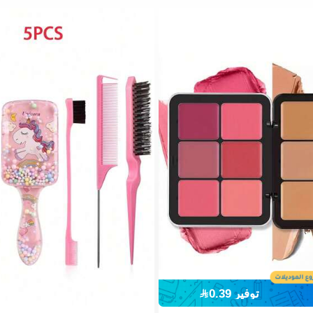
صحيح الألوان خافي العيوب
توفير 0.39
 بشكل كبير