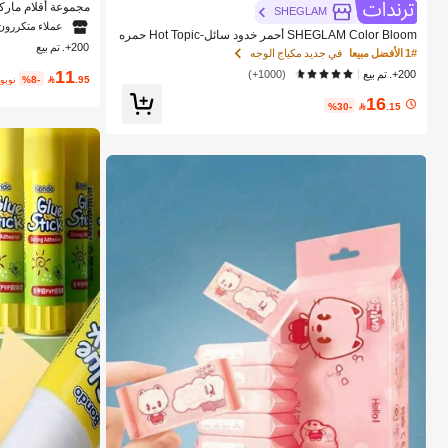
SHEGLAM
8/60/80 قطعة
عملاء متكررون
SHEGLAM Color Bloom أحمر خدود سائل-Hot Topic حمره
لات والكريسماس، أ
200+. تم بيع
بلشر ماركة تجميل ومكياج للنساء والفتيات
المدرسة، لوازم فني
1# الأفضل مبيعا
في جديد مكياج الوجه
11
200+. تم بيع
(1000+)
.95

%8-
بعد 
16
%30-

.15