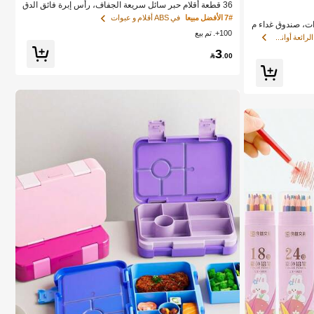
36 قطعة أقلام حبر سائل سريعة الجفاف، رأس إبرة فائق الدق
ة 0.5 ملم، تدفق سائل مباشر، كتابة سلسة بدون تلطيخ، مناسب
7# الأفضل مبيعا
في ABS أقلام و عبوات
بينتو بسعة 810 مل و5 حجرات، صندوق غداء م
ة للتدوين وكتابة الملاحظات ولوازم المدرسة والمكتب
100+. تم بيع
ل مريح لتحضير ا
في قائمة أدوات المائدة الصيفية الرائعة أواني الطعا
 والمكتب والسفر
3

.00