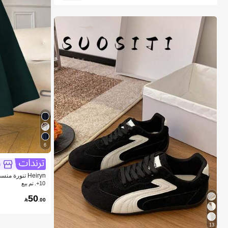
6
n
Heiryn تنورة منسدلة ذات لون أحادي أنيقة للنساء
10+. تم بيع
50

.00
1# الأفضل مبيعا
في المرأة التزلج أحذية
13
عملاء متكررون بشكل كبير