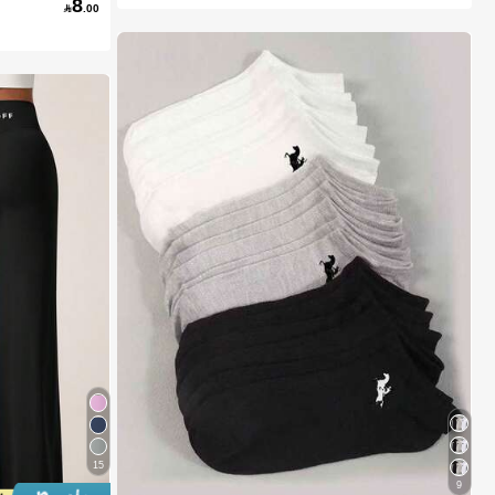
8

.00
15
9