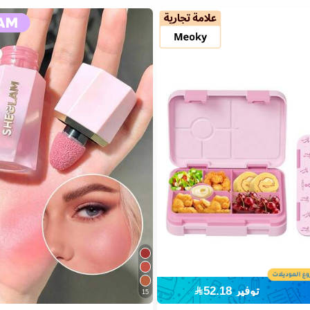
توفير 52.18
15
في العودة إلى المدرسة صناديق الغداء وصناديق الغداء
2# الأفضل مبيعا
في SHEGLAM مكياج