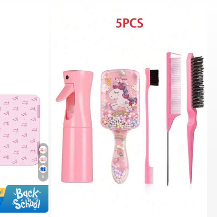
6
3# الأفضل مبيعا