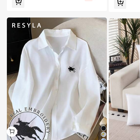
يه في عطلة نهاية الأسبوع، قاعدة بيضاء نقية + نمط تطريز متأ
رجح ديناميكي، حافة مرنة عالية بخطوط سوداء مزدوجة كلاسي
كية، ملاءمة ناعمة بدون انزلاق، للأولاد
1
1
2# الأفضل مبيعا
في جيب بلوزات مكتبية بجيب