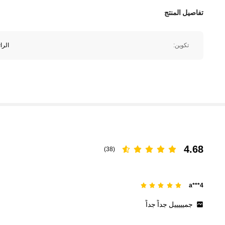
تفاصيل المنتج
تكوين:
الرا
4.68
(38)
a***4
جميييييل
جداً
جداً