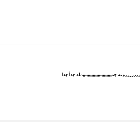
ررررررروعه
جمييييييييببيييييييببببييمله
جداً
جدا