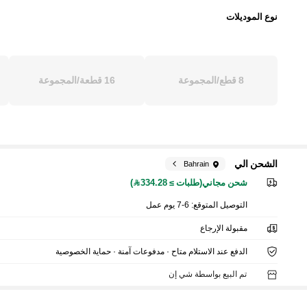
نوع الموديلات
8 قطع/المجموعة
16 قطعة/المجموعة
الشحن الي
Bahrain
شحن مجاني(طلبات ≥ 334.28)
التوصيل المتوقع:
6-7 يوم عمل
مقبولة الإرجاع
الدفع عند الاستلام متاح · مدفوعات آمنة · حماية الخصوصية
تم البيع بواسطة شي إن