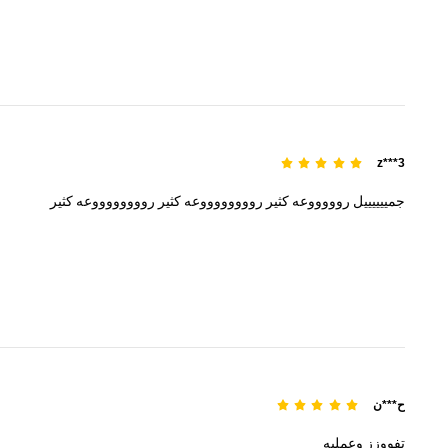
z***3
جمييييييل
روووووعه
كثير
رووووووووعه
كثير
رووووووووعه
كثير
ح***ن
تفووزز
وعمليه