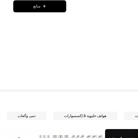
متابع
ت
هواتف خليوية & إكسسوارات
دمى وألعاب