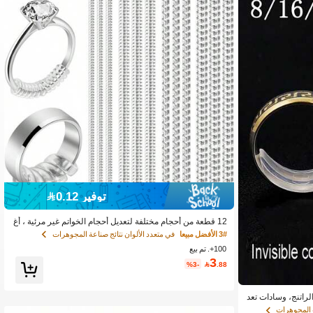
توفير 0.12
12 قطعة من أحجام مختلفة لتعديل أحجام الخواتم غير مرئية ، أغ
طية خواتم من السيليكون اللولبي لضبط الحجم للرجال والنسا
3# الأفضل مبيعا
في متعدد الألوان نتائج صناعة المجوهرات
ء، مجموعة مشابك تقليص الحجم
100+. تم بيع
3
%3-

.88
ن الراتنج، وسادات تعد
م الفضفاضة، تناسب
 المجوهرات