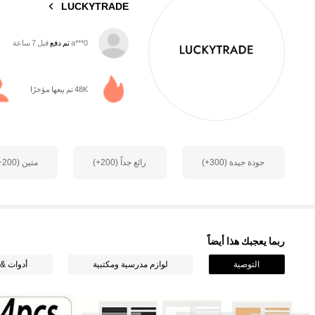
LUCKYTRADE
e***z
تمت متابعة
قبل 8 ساعة
48K تم بيعها مؤخرًا
571 متابعون
4.62
جودة جيدة (300+)
رائع جداً (200+)
متين (200+)
571 متابعون
4.62
ربما يعجبك هذا أيضاً
التوصية
لوازم مدرسية ومكتبية
أدوات &