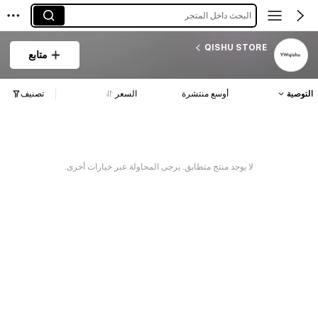
البحث داخل المتجر
QISHU STORE
متابع
التوصية
أوسع منتشرة
السعر
تصنيف
لا يوجد منتج متطابق. يرجى المحاولة عبر خيارات أخرى.