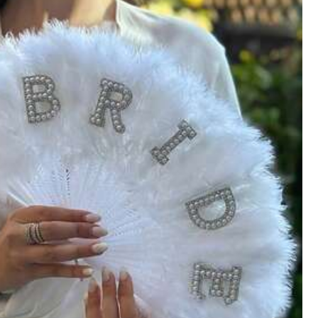
4.73
4K+ تم بيعها مؤخرًا
متابع
81 متابعون
4.73
ربما يعجبك هذا أيضاً
التوصية
لوازم مدرسية ومكتبية
أدوا
81 متابعون
4.73