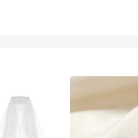
للطي مع مرآة مكياج، أداة تجميل عصرية للسفر والتخييم والمكتب والرحلات العم