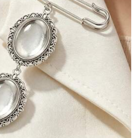
الحرف S (قطعة واحدة)
حرف M (قطعة واحدة)
حرف R (قطعة واحدة)
الحرف N (قطعة واحدة)
الحرف K (قطعة واحدة)
الحرف D (قطعة واحدة)
الشحن الي
Bahrain
شحن مجاني(طلبات ≥ 334.28)
التوصيل المتوقع:
6-7 يوم عمل
مقبولة الإرجاع
الدفع عند الاستلام متاح · مدفوعات آمنة · حماية الخصوصية