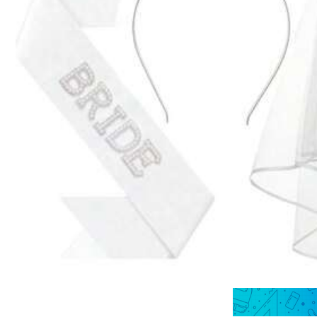
الحرف أ (عنصر واحد)
الحرف J (قطعة واحدة)
في بوليستر لوازم حفلات الزفاف
توفير 1.92