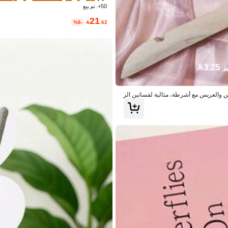
3# الأفضل مبيعا
50+. تم بيع
21
%6-

.62
3.2
روس والعريس مع أشرطة، مثالية لفساتين الز
ميكة جداً بطيئة الارتداد، لعبة ضغط خبز
توفير 3.28
خفيف التوتر، لعبة ضغط طعام واقعية، منا