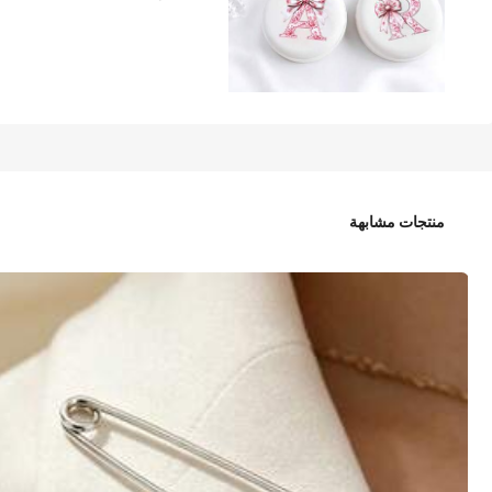
3

.00
مشط دائري بيج محمول مع مرآة، بنمط الفيونكة والحرف الوردي، مشط قابل 
وموسم الزفاف وهدية لوصيفة العروس وهدية العودة إلى المدرسة
منتجات مشابهة
نوع الموديلات
A
الكمية