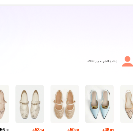
إعادة الشراء من 99K+
56
53
50
48
.00

.94

.88

.09