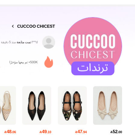
4.90
CUCCOO CHICEST
l***d
تمت متابعة
منذ 5 دقيقة
a***8
تتصفح
439K متابعون
4.90
500K+ تم بيعها مؤخرًا
439K متابعون
4.90
48
49
47
52

.06

.10

.94

.00