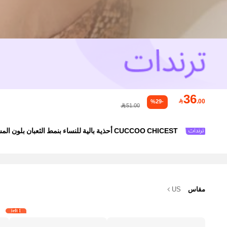
36

.00
%29-
51.00
CUCCOO CHICEST أحذية بالية للنساء بنمط الثعبان بلون المشمش، ذات رأس مدبب وفيونكة منخفضة وقاع مسطح، مريحة ومتعددة الاستخدامات، ذات نعل ناعم وأنيق بطابع جميلي
مقاس
US
1 left