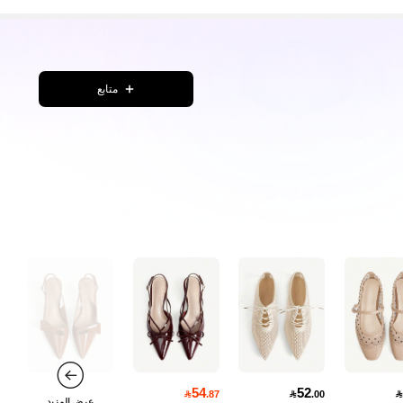
متابع
54
52

.87

.00

عرض المزيد