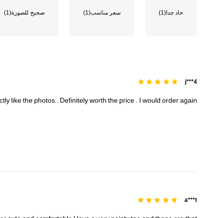
حاد جدا
(1)
سعر مناسب
(1)
صحيح للصورة
(1)
439K متابعون
4.90
j***4
ctly
like
the
photos
.
Definitely
worth
the
price
.
I
would
order
again
439K متابعون
4.90
439K متابعون
a***t
4.90