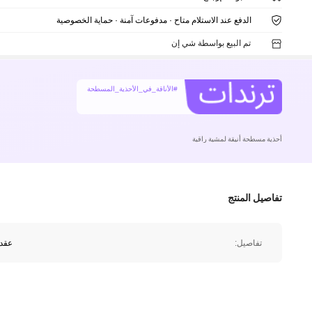
الدفع عند الاستلام متاح · مدفوعات آمنة · حماية الخصوصية
تم البيع بواسطة شي إن
#الأناقة_في_الأحذية_المسطحة
أحذية مسطحة أنيقة لمشية راقية
تفاصيل المنتج
تفاصيل:
عقدة
439K متابعون