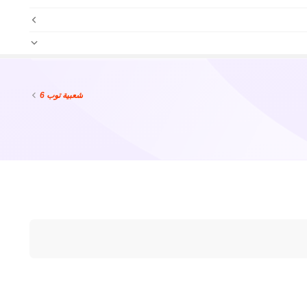
شعبية
توب 6