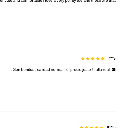
er
cute
and
comfortable
I
love
a
very
pointy
toe
and
these
are
that
439K متابعون
4.90
l***v
.
Son
bonitos
,
calidad
normal
,
el
precio
justo
!
Talla
real
439K متابعون
4.90
E***a