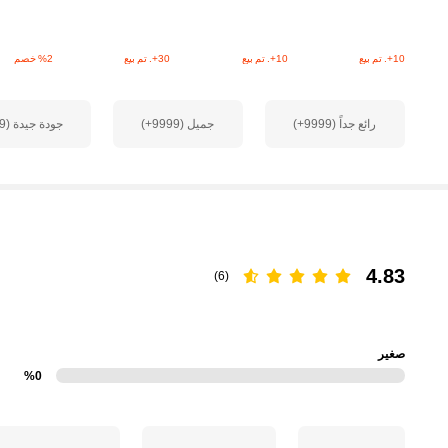
10+. تم بيع
10+. تم بيع
30+. تم بيع
‎%2‎ خصم
439K متابعون
4.90
رائع جداً (9999+)
جميل (9999+)
جودة جيدة (9999+)
4.83
(6)
439K متابعون
4.90
صغير
%0