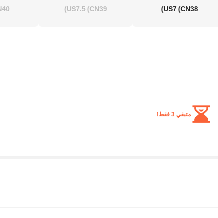
40)
US7.5
(CN39)
US7
(CN38)
متبقي 3 فقط!