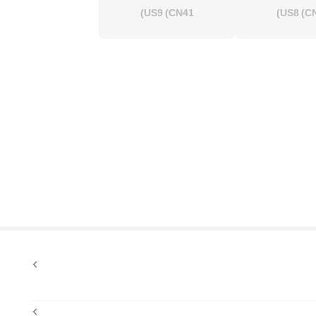
US9
(CN41)
US8
(CN