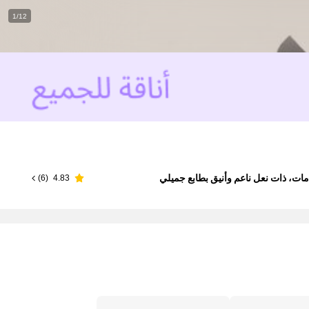
1/12
)
6
(
4.83