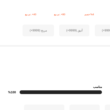
‎%4‎ خصم
80+. تم بيع
40+. تم بيع
أنيق (9999+)
مريح (9999+)
مناسب
%100