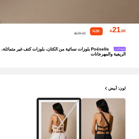
21

.00
%28-
29.00
Poéselle بلوزات نسائية من الكتان، بلوزات كتف غير م
الريفية والمهرجانات
لون: أبيض