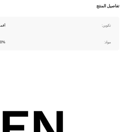
تفاصيل المنتج
تكوين:
أقم
مواد:
50% البوليستر, 37% فسكوزي, 