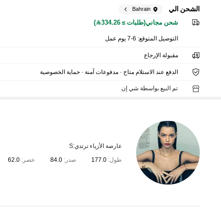
الشحن الي
Bahrain
شحن مجاني(طلبات ≥ 334.26)
التوصيل المتوقع:
6-7 يوم عمل
مقبولة الإرجاع
الدفع عند الاستلام متاح · مدفوعات آمنة · حماية الخصوصية
تم البيع بواسطة شي إن
عارضة الأزياء ترتدي:
S
طول:
177.0
صدر:
84.0
خصر:
62.0