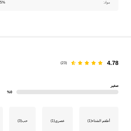
مواد:
95% البوليستر, 5% 
4.78
(23)
صغير
%0
أطقم الشتاء
(1)
عصري
(1)
حب
(3)