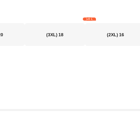
6 left
20
(3XL)
18
(2XL)
16