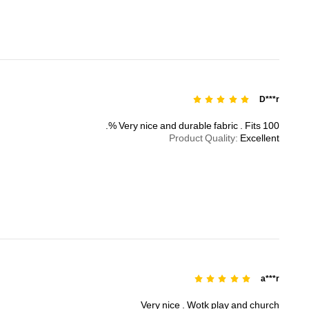
D***r
%.
Very
nice
and
durable
fabric
.
Fits
100
Product Quality:
Excellent
a***r
Very
nice
.
Wotk
play
and
church