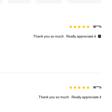
M***h
.
Thank
you
so
much
.
Really
appreciate
it
M***h
.
Thank
you
so
much
.
Really
appreciate
it