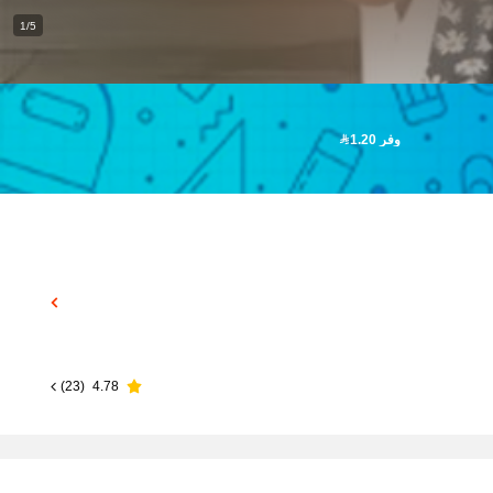
1/5
وفر 1.20
)
23
(
4.78