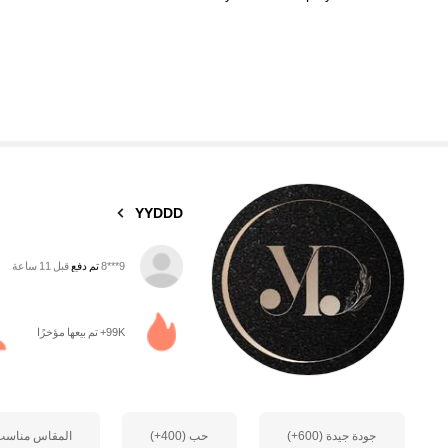
5.1K متابعون
4.80
YYDDD
a***o
تمت متابعة
قبل 3 ساعة
99K+ تم بيعها مؤخرًا
5.1K متابعون
4.80
جودة جيدة (600+)
حب (400+)
المقاس مناسب (400