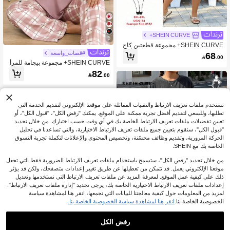
SHEIN CURVE+
5
SHEIN CURVE+ مجموعة قطعتين كاج
وال للعطلات الصيفية للنساء ذوات الأحجا
#قصات_واسعة
68

.00
م الكبيرة المقاس 22 بالولايات المتحدة، ت
SHEIN CURVE+ مجموعة بيجامة للمرأ
تكون من تي شيرت بياقة دائرية وأكمام ق
ة ذات الحجم الكبير تتكون من ملابس علو
82
صيرة مطبوع عليه حرف وليمون، وشور

.00
ية بطبعة قلب وبنطال مربعات، مناسبة لع
ت مخطط
يد الحب
نستخدم ملفات تعريف الارتباط والتقنيات المماثلة على موقعنا الإلكتروني لتقديم الخدمة التي
تطلبها، وللسعي لتقديم أفضل تجربة ممكنة على الموقع. يمكنك "رفض الكل"، "قبول الكل"، أو
تعيين تفضيلات ملفات تعريف الارتباط الخاصة بك في أي وقت حسب اختيارك. من خلال تحديد
"قبول الكل"، سنقوم بتعيين جميع ملفات تعريف الارتباط الاختيارية، والتي تساعدنا في تحليل
الحركة المرورية، وتقديم وظائف محسّنة، وتخصيص المحتوى والإعلانات لتكملة تجربة التسوق
الخاصة بك مع SHEIN.
من خلال تحديد "رفض الكل"، ستسمح باستخدام ملفات تعريف الارتباط الضرورية فقط التي تجعل
موقعنا الإلكتروني يعمل. قد تتمكن من تعطيلها عن طريق تغيير إعدادات متصفحك، ولكن قد يؤثر
ذلك على كيفية عمل الموقع. لمعرفة المزيد عن ملفات تعريف الارتباط التي نستخدمها وتعديل
إعدادات ملفات تعريف الارتباط الاختيارية الخاصة بك، يرجى تحديد "إدارة ملفات تعريف الارتباط".
لمزيد من المعلومات حول كيفية معالجتنا للبيانات التي نجمعها، انقر هنا لمشاهدة سياسة
الخصوصية الخاصة بنا.
انقر هنا لمشاهدة سياسة الخصوصية الخاصة بنا.
رفض الكل
SHEIN CURVE+