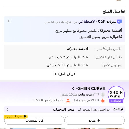
تفاصيل المنتج
ميزات الذكاء الاصطناعي
تم إنشاؤه بناءً على التفاصيل
أقمشة محبوكة:
ملمس محبوك مع مظهر مريح.
كاجوال:
مريح وسهل التنسيق.
ملابس علوية&سراويل المواد:
أقمشة محبوكة
ملابس علوية تكوين:
95% البوليستر,5% إلاستان
سراويل تكوين:
89% البوليستر,11% إلاستان
عرض المزيد
514K متابعون
4.83
SHEIN CURVE+
a***7
تمت متابعة
منذ 10 دقيقة
j***n
تتصفح
514K متابعون
4.83
999K+ تم بيعها مؤخرًا
إعادة الشراء من 500K+
تم اختيار هذا المتجر كـ
「متجر التوجهات」
تخفيضات سريعة
514K متابعون
4.83
متابع
كل المنتجات