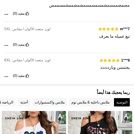
مصمصممسمشمسمسمسمشمشممشمسممس
مفيد
(0)
514K متابعون
4.83
لون: متعدد الألوان / مقاس: 5XL
m***7
تبع
عميله
ما
بعرف
مفيد
(0)
لون: متعدد الألوان / مقاس: 8XL
9***1
يجنننننن
وبارددددد
مفيد
(0)
ربما يعجبك هذا أيضاً
التوصية
ملابس داخلية & ملابس نوم
ملابس واكسسوارات
أحذية
الرياضة &