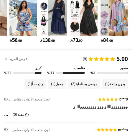
514K متابعون
4.83
514K متابعون
4.83
56
130
73
84

.00

.00

.00

.00
514K متابعون
4.83
5.00
(9)
عرض المزيد
صغير
مناسب
كبير
514K متابعون
4.83
%22
%77
%1
بدون رائحة
(1)
موصى به للغاية
(2)
جميل
(1)
رائع جداً
(1)
514K متابعون
4.83
لون: متعدد الألوان / مقاس: 8XL
b***0
ووووووووااااو
ووو
ووووووووااااو
514K متابعون
4.83
مفيد
(0)
514K متابعون
4.83
لون: متعدد الألوان / مقاس: 5XL
m***s