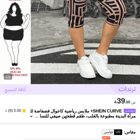
1/9
39

.00
من
SHEIN CURVE+ ملابس رياضية كاجوال فضفاضة لل
)
9
(
5.00
مرأة البدينة مطبوعة بالقلب، طقم قطعتين صيفي للنسا
ء، طقم للخروج، طقم بنطلون قطعتين، أطقم، طقم شو
رت دراجات، طقم تيشرتات نسائية مطبوعة، ملابس للمعلما
ت
مقاس
:
US
قياسي
9 left