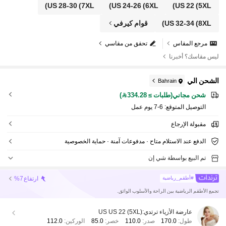
US 28-30
(7XL)
US 24-26
(6XL)
US 22
(5XL)
(8XL)
US 32-34
قوام كيرفي
مرجع المقاس
تحقق من مقاسي
ليس مقاسك؟ أخبرنا
الشحن الي
Bahrain
شحن مجاني(طلبات ≥ 334.28)
التوصيل المتوقع:
6-7 يوم عمل
مقبولة الإرجاع
الدفع عند الاستلام متاح · مدفوعات آمنة · حماية الخصوصية
تم البيع بواسطة شي إن
ارتفاع
%7
#أطقم_رياضية
تجمع الأطقم الرياضية بين الراحة والأسلوب الواثق.
عارضة الأزياء ترتدي:
US US 22 (5XL)
طول:
170.0
صدر:
110.0
خصر:
85.0
الوركين:
112.0