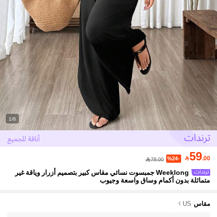
1/6
59

.00
%24-
78.00
Weeklong جمبسوت نسائي مقاس كبير بتصميم أزرار وياقة غير
متماثلة بدون أكمام وساق واسعة وجيوب
مقاس
US