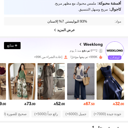
أقمشة محبوكة:
ملمس محبوك مع مظهر مريح.
كاجوال:
مريح وسهل التنسيق.
مواد:
93% البوليستر, 7% إلاستان
عرض المزيد
88K متابعون
4.81
Weeklong
متابع
2***8
تم دفع
منذ 1 يوم
c***p
تمت متابعة
منذ 10 دقيقة
999K+ تم بيعها مؤخرًا
إعادة الشراء من 99K+
88K متابعون
4.81
88K متابعون
4.81
88K متابعون
4.81
9
73
52
67
32
.00

.00

.00

.50

.00
88K متابعون
4.81
جودة جيدة (7000+)
جميل (6000+)
رائع جداً (5000+)
صحيح للصورة (4000+)