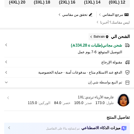
(4XL)
20
(3XL)
18
(2XL)
16
(1XL)
14
(0XL)
12
مرجع المقاس
تحقق من مقاسي
ليس مقاسك؟ أخبرنا
الشحن الي
Bahrain
شحن مجاني(طلبات ≥ 334.28)
التوصيل المتوقع:
6-7 يوم عمل
مقبولة الإرجاع
الدفع عند الاستلام متاح · مدفوعات آمنة · حماية الخصوصية
تم البيع بواسطة شي إن
عارضة الأزياء ترتدي:
1XL
طول:
173.0
صدر:
105.0
خصر:
84.0
الوركين:
115.0
تفاصيل المنتج
ميزات الذكاء الاصطناعي
تم إنشاؤه بناءً على التفاصيل