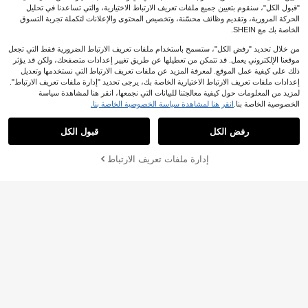
"قبول الكل"، سنقوم بتعيين جميع ملفات تعريف الارتباط الاختيارية، والتي تساعدنا في تحليل
الحركة المرورية، وتقديم وظائف محسّنة، وتخصيص المحتوى والإعلانات لتكملة تجربة التسوق
الخاصة بك مع SHEIN.
من خلال تحديد "رفض الكل"، ستسمح باستخدام ملفات تعريف الارتباط الضرورية فقط التي تجعل
موقعنا الإلكتروني يعمل. قد تتمكن من تعطيلها عن طريق تغيير إعدادات متصفحك، ولكن قد يؤثر
ذلك على كيفية عمل الموقع. لمعرفة المزيد عن ملفات تعريف الارتباط التي نستخدمها وتعديل
Weeklong
إعدادات ملفات تعريف الارتباط الاختيارية الخاصة بك، يرجى تحديد "إدارة ملفات تعريف الارتباط".
Weeklong جمبسوت كبيرة الحجم غير م
لمزيد من المعلومات حول كيفية معالجتنا للبيانات التي نجمعها، انقر هنا لمشاهدة سياسة
32
تماثلة الحمالات
الخصوصية الخاصة بنا.
انقر هنا لمشاهدة سياسة الخصوصية الخاصة بنا.
%50-

.00
Vibekara
رفض الكل
قبول الكل
Vibekara جمبسوت نسائي صيفي للربيع
74
والصيف للعطلات، بتصميم حلو وأنيق من

.00
قماش منقط، بفتحة جانبية وأكمام مكشك
إدارة ملفات تعريف الارتباط
أضف إلى عربة التسوق بنجاح
شة وياقة V وخصر مشدود وحافة واسعة،
%24 خصم!
مع حزام فيونكة برباط على الطراز الفرن
سي
17