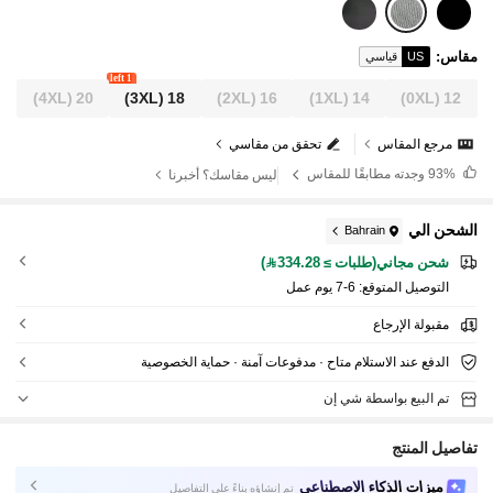
مقاس
:
US
قياسي
1 left
(4XL)
20
(3XL)
18
(2XL)
16
(1XL)
14
(0XL)
12
مرجع المقاس
تحقق من مقاسي
93%
وجدته مطابقًا للمقاس
ليس مقاسك؟ أخبرنا
الشحن الي
Bahrain
شحن مجاني(طلبات ≥ 334.28)
التوصيل المتوقع:
6-7 يوم عمل
مقبولة الإرجاع
الدفع عند الاستلام متاح · مدفوعات آمنة · حماية الخصوصية
تم البيع بواسطة شي إن
تفاصيل المنتج
ميزات الذكاء الاصطناعي
تم إنشاؤه بناءً على التفاصيل