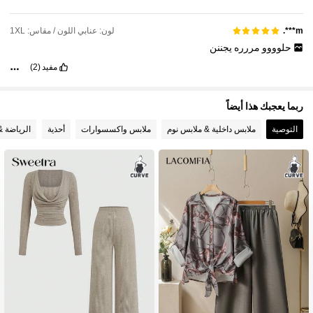
لون: عنابي اللون / مقاس: 1XL
m***.
حلوووو
مررره
يجننن
مفيد
(2)
ربما يعجبك هذا أيضاً
التوصية
ملابس داخلية & ملابس نوم
ملابس واكسسوارات
أحذية
الرياضة &