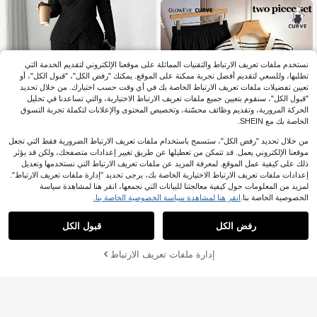
لمواعدة والتسوق والعطلات
نستخدم ملفات تعريف الارتباط والتقنيات المماثلة على موقعنا الإلكتروني لتقديم الخدمة التي
تطلبها، وللسعي لتقديم أفضل تجربة ممكنة على الموقع. يمكنك "رفض الكل"، "قبول الكل"، أو
تعيين تفضيلات ملفات تعريف الارتباط الخاصة بك في أي وقت حسب اختيارك. من خلال تحديد
"قبول الكل"، سنقوم بتعيين جميع ملفات تعريف الارتباط الاختيارية، والتي تساعدنا في تحليل
الحركة المرورية، وتقديم وظائف محسّنة، وتخصيص المحتوى والإعلانات لتكملة تجربة التسوق
الخاصة بك مع SHEIN.
من خلال تحديد "رفض الكل"، ستسمح باستخدام ملفات تعريف الارتباط الضرورية فقط التي تجعل
18
موقعنا الإلكتروني يعمل. قد تتمكن من تعطيلها عن طريق تغيير إعدادات متصفحك، ولكن قد يؤثر
ذلك على كيفية عمل الموقع. لمعرفة المزيد عن ملفات تعريف الارتباط التي نستخدمها وتعديل
Calvaya مجموعة من قطعتين متكونة م
إعدادات ملفات تعريف الارتباط الاختيارية الخاصة بك، يرجى تحديد "إدارة ملفات تعريف الارتباط".
ن تي شيرت تريكو ناعم بأكمام طويلة وبن
70+ يقول "أنيق"
لمزيد من المعلومات حول كيفية معالجتنا للبيانات التي نجمعها، انقر هنا لمشاهدة سياسة
طلون رياضي ناعم واسع الساق للارتداء ال
توفير 7.70
79
الخصوصية الخاصة بنا.
انقر هنا لمشاهدة سياسة الخصوصية الخاصة بنا.
منزلي المريح بخامة ريبي لحجم كبير

.00
GlowEve CURVE طقم نسائي مقاس ك
بير من قطعتين: تي شيرت مخطط باللون
5# الأفضل مبيعا
في المسرح والحفلات الموسيقية بالإضافة إلى حجم Co-O
رفض الكل
قبول الكل
ين الأسود والأبيض وبنطلون أسود، أنيق وب
60
سيط، مناسب للتنقل اليومي والكاجوال و
.30

%11-
بعد الكوبون
العطلات والمواعيد والحفلات والتسوق
إدارة ملفات تعريف الارتباط
أضف إلى عربة التسوق بنجاح
%38 خصم!