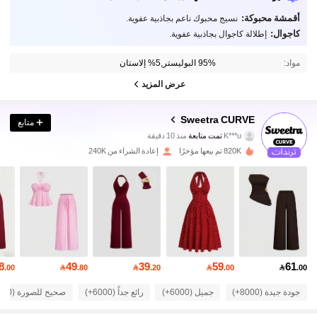
أقمشة محبوكة:
نسيج محبوك ناعم بجاذبية عفوية.
كاجوال:
إطلالة كاجوال بجاذبية عفوية.
مواد:
95% البوليستر,5% إلاستان
عرض المزيد
201K متابعون
4.79
Sweetra CURVE
متابع
K***u
تمت متابعة
منذ 10 دقيقة
q***d
تتصفح
201K متابعون
820K تم بيعها مؤخرًا
إعادة الشراء من 240K
4.79
201K متابعون
4.79
201K متابعون
4.79
8
49
39
59
61
.00

.80

.20

.00

.00
201K متابعون
4.79
جودة جيدة (8000+)
جميل (6000+)
رائع جداً (6000+)
صحيح للصورة (4000+)