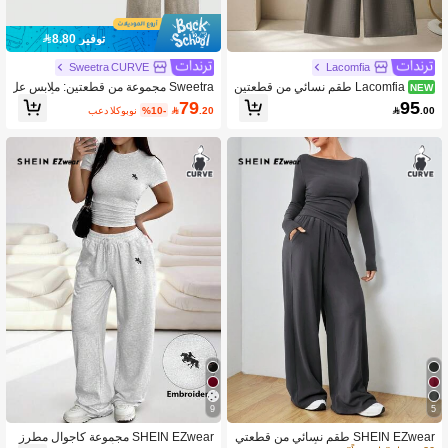
توفير 8.80
Sweetra CURVE
Lacomfia
Lacomfia طقم نسائي من قطعتين
Sweetra مجموعة من قطعتين: ملابس عل
NEW
مقاس كبير، قميص مطبوع بأكمام طويلة
وية كنزة بياقة مستديرة فرنسية بأكمام ط
79
95
.20

%10-
بعد الكوبون

.00
وربطة أمامية مع بنطال واسع الساق، كاج
ويلة وبنطال واسع الساق
وال ومريح للعطلات والاستخدام اليومي
9
5
SHEIN EZwear طقم نسائي من قطعتي
SHEIN EZwear مجموعة كاجوال مطرز