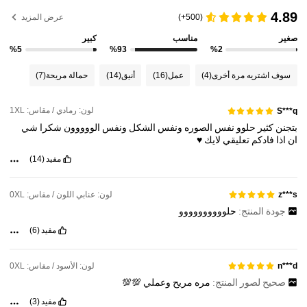
201K متابعون
4.79
4.89
(500+)
عرض المزيد
صغير
مناسب
كبير
%5
%93
%2
201K متابعون
4.79
سوف اشتريه مرة أخرى
(4)
عمل
(16)
أنيق
(14)
حمالة مريحة
(7)
201K متابعون
4.79
لون: رمادي / مقاس: 1XL
S***q
بتجنن
كثير
حلوو
نفس
الصوره
ونفس
الشكل
ونفس
الووووون
شكرا
شي
201K متابعون
4.79
ان
اذا
فادكم
تعليقي
لايك
♥️
مفيد
(14)
201K متابعون
4.79
لون: عنابي اللون / مقاس: 0XL
z***s
جودة المنتج:
حلوووووووووو
201K متابعون
4.79
مفيد
(6)
لون: الأسود / مقاس: 0XL
n***d
صحيح لصور المنتج:
مره
مريح
وعملي
💯💯
مفيد
(3)