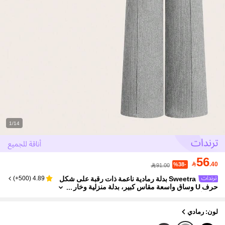
1/14
56

.40
%38-
91.00
Sweetra بدلة رمادية ناعمة ذات رقبة على شكل
)
500+
(
4.89
حرف U وساق واسعة مقاس كبير، بدلة منزلية وخار
جية كاجوال ذات تصميم نحيف، طقم من قطعتين، خ
ريف/شتاء
لون: رمادي