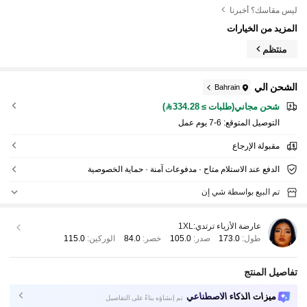
ليس مقاسك؟ أخبرنا
المزيد من الخيارات
منتظم
الشحن الي
Bahrain
شحن مجاني(طلبات ≥ 334.28)
التوصيل المتوقع:
6-7 يوم عمل
مقبولة الإرجاع
الدفع عند الاستلام متاح · مدفوعات آمنة · حماية الخصوصية
تم البيع بواسطة شي إن
عارضة الأزياء ترتدي:
1XL
طول:
173.0
صدر:
105.0
خصر:
84.0
الوركين:
115.0
تفاصيل المنتج
ميزات الذكاء الاصطناعي
تم إنشاؤه بناءً على التفاصيل