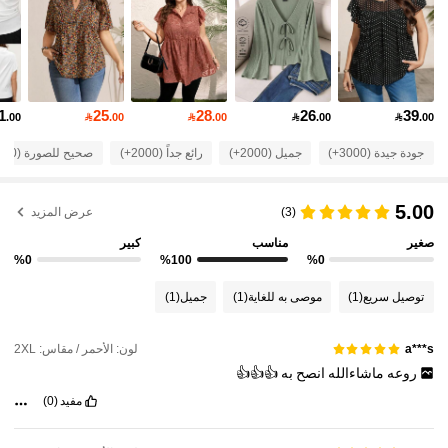
37K متابعون
4.80
37K متابعون
4.80
1
25
28
26
39
.00

.00

.00

.00

.00
37K متابعون
4.80
جودة جيدة (3000+)
جميل (2000+)
رائع جداً (2000+)
صحيح للصورة (1000+)
5.00
(3)
عرض المزيد
37K متابعون
4.80
صغير
مناسب
كبير
%0
%100
%0
37K متابعون
4.80
توصيل سريع
(1)
موصى به للغاية
(1)
جميل
(1)
37K متابعون
4.80
لون: الأحمر / مقاس: 2XL
a***s
روعه
ماشاءالله
انصح
به
👍👍👍
37K متابعون
4.80
مفيد
(0)