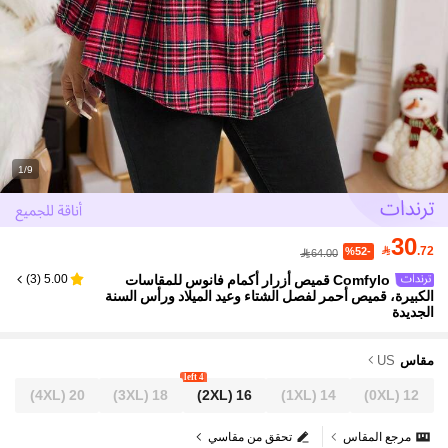
1/9
30

.72
%52-
64.00
Comfylo قميص أزرار أكمام فانوس للمقاسات
)
3
(
5.00
الكبيرة، قميص أحمر لفصل الشتاء وعيد الميلاد ورأس السنة
الجديدة
مقاس
US
4 left
(4XL)
20
(3XL)
18
(2XL)
16
(1XL)
14
(0XL)
12
مرجع المقاس
تحقق من مقاسي