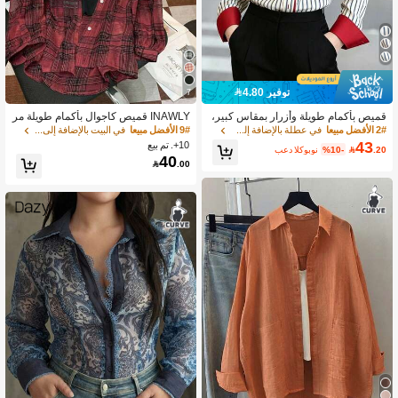
توفير 4.80
7
قميص بأكمام طويلة وأزرار بمقاس كبير،
INAWLY قميص كاجوال بأكمام طويلة مر
بطانة وأساور حمراء، قصة عادية، حافة غي
بعات المقاس الكبير
2# الأفضل مبيعا
في عطلة بالإضافة إلى حجم قمم
9# الأفضل مبيعا
في البيت بالإضافة إلى حجم قمم
ر متماثلة، أسلوب عصري
43
10+. تم بيع
.20

%10-
بعد الكوبون
40

.00