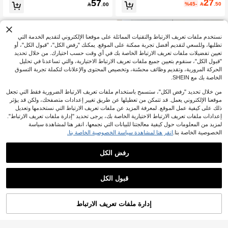
27
57
مطبوع بالكامل للارتداء اليومي متعدد الاس
ي للنساء بمقاس كبير بلون موحد مع غطا
%45-

.50

.00
تخدامات للمقاسات الكبيرة
ء رأس وحبل شد
نستخدم ملفات تعريف الارتباط والتقنيات المماثلة على موقعنا الإلكتروني لتقديم الخدمة التي
تطلبها، وللسعي لتقديم أفضل تجربة ممكنة على الموقع. يمكنك "رفض الكل"، "قبول الكل"، أو
تعيين تفضيلات ملفات تعريف الارتباط الخاصة بك في أي وقت حسب اختيارك. من خلال تحديد
"قبول الكل"، سنقوم بتعيين جميع ملفات تعريف الارتباط الاختيارية، والتي تساعدنا في تحليل
الحركة المرورية، وتقديم وظائف محسّنة، وتخصيص المحتوى والإعلانات لتكملة تجربة التسوق
الخاصة بك مع SHEIN.
من خلال تحديد "رفض الكل"، ستسمح باستخدام ملفات تعريف الارتباط الضرورية فقط التي تجعل
موقعنا الإلكتروني يعمل. قد تتمكن من تعطيلها عن طريق تغيير إعدادات متصفحك، ولكن قد يؤثر
ذلك على كيفية عمل الموقع. لمعرفة المزيد عن ملفات تعريف الارتباط التي نستخدمها وتعديل
إعدادات ملفات تعريف الارتباط الاختيارية الخاصة بك، يرجى تحديد "إدارة ملفات تعريف الارتباط".
لمزيد من المعلومات حول كيفية معالجتنا للبيانات التي نجمعها، انقر هنا لمشاهدة سياسة
الخصوصية الخاصة بنا.
انقر هنا لمشاهدة سياسة الخصوصية الخاصة بنا.
رفض الكل
7
4
Resyla بلوزة كاجوال مطبوعة بالفراشا
Comfylo
قبول الكل
ت للمرأة ذات المقاسات الكبيرة، للربيع
1# الأفضل مبيعا
في متعدد الألوان بلوزات مقاسات كبيرة
Comfylo قميص نسائي شفاف بطبعة نم
والخريف
70+. تم بيع
56
ر بأكمام طويلة قصيرة

.00
42

.00
إدارة ملفات تعريف الارتباط
أضف إلى عربة التسوق بنجاح
%52 خصم!