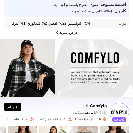
أقمشة منسوجة:
نسيج منسوج بلمسة نهائية أنيقة.
كاجوال:
إطلالة كاجوال بجاذبية عفوية.
مواد:
75% البوليستر, 22% القطن, 2% فسكوزي, 1% البولي أميد
عرض المزيد
37K متابعون
4.80
Comfylo
متابع
k***9
تم دفع
منذ 1 يوم
h***y
تمت متابعة
قبل 3 ساعة
99K+ تم بيعها مؤخرًا
إعادة الشراء من 52K+
زيادة المتابعين 21%
37K متابعون
4.80