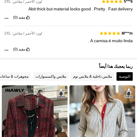
لون: الأحمر / مقاس: 2XL
6***5
37K متابعون
4.80
Abit
thick
but
material
looks
good
.
Pretty
.
Fast
delivery
مفيد
(0)
37K متابعون
4.80
لون: الأحمر / مقاس: 2XL
M***m
.
A
camisa
é
muito
linda
مفيد
(0)
ربما يعجبك هذا أيضاً
التوصية
ملابس داخلية & ملابس نوم
ملابس واكسسوارات
مجوهرات & ساعات