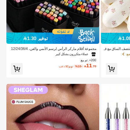
توفير 1.30
 منتصف الساق مع ف
مجموعة أقلام ماركر الرأس لرسم الأنمي والفن، 12/24/36/4
د، مناسبة للعودة إ
8/60/80 قطعة أقلام ماركر، أقلام رسم، أقلام مائية، هدية العط
ضع
عملاء متكررون بشكل كبير
لات والكريسماس، أفضل التمنيات، لوازم مدرسية، العودة إلى
200+. تم بيع
المدرسة، لوازم فنية احترافية
11
.70

%10-
بعد الكوبون