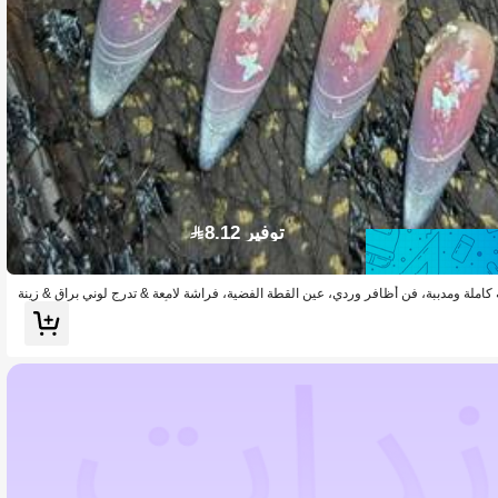
توفير 8.12
ة كاملة ومدببة، فن أظافر وردي، عين القطة الفضية، فراشة لامعة & تدرج لوني براق & زينة
أحجار الراين الصغيرة، أظافر صناعية بأسلوب Y2K حالم، مناسبة للاستخدام اليومي والحفلات والمواعيد، تأتي مع غراء الجيلي ومبرد ا