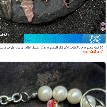
توفير 50
10 قطع مجموعة فن الأظافر الأكريليك المصنوعة يدويًا، تشمل أظافر وردية، أطراف فرنسي
23
ة، أنماط منقطة وهندسية مرسومة يدويًا، أسلوب Y2K، مناسب
%6-

.50
يدويًا