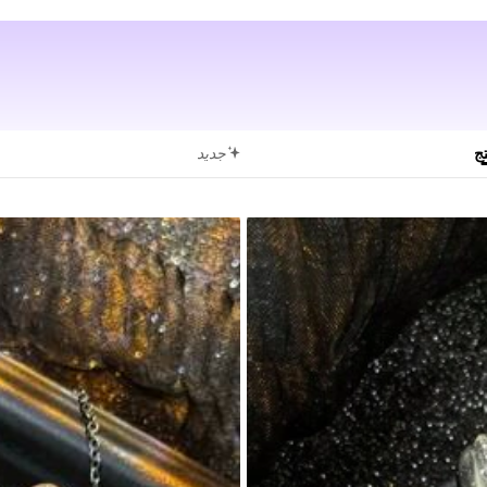
تج
جديد