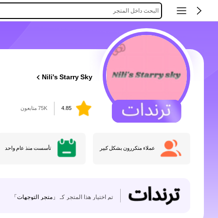
البحث داخل المتجر
Nili's Starry Sky
4.85
75K متابعون
عملاء متكررون بشكل كبير
تأسست منذ عام واحد
تم اختيار هذا المتجر كـ
「متجر التوجهات」