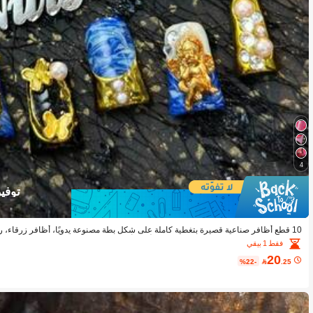
4
توفير 75
10 قطع أظافر صناعية قصيرة بتغطية كاملة على شكل بطة مصنوعة يدويًا، أظافر زرقاء، رخ
سلوب Y2K، ديكور لؤلؤي وراينستون ثلاثي الأبعاد، أظافر صناعية فاخرة للحفلات والا
فقط 1 بيقي
ك مستلزمات الأظافر
20
%22-

.25