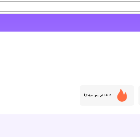
45K+ تم بيعها مؤخرًا