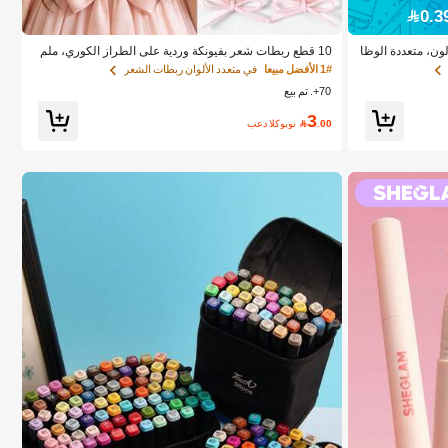
ة كريم خافي العيوب & أحمر الخدود 12 لون، متعددة الوظا
10 قطع ربطات شعر بفيونكة وردية على الطراز الكوري، ملم
س مخملي لطيف، ربطات ذيل الحصان، مرونة عالية، إكسسوا
1# الأفضل مبيعا
في متعدد الألوان ربطات الشعر
رات شعر غير ضارة
70+. تم بيع
3
.00

بعد الكوبون