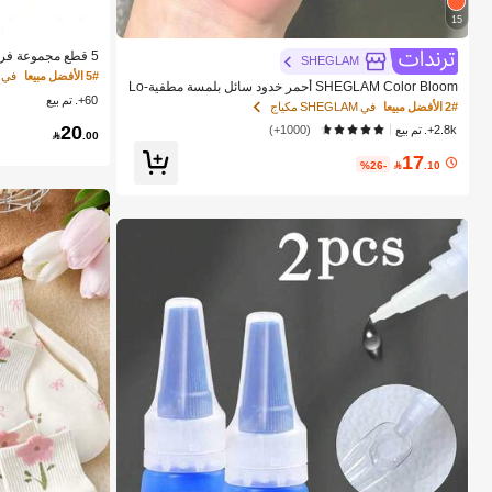
15
SHEGLAM
زجاجة رذاذ رقيقة 
5# الأفضل مبيعا
في 
SHEGLAM Color Bloom أحمر خدود سائل بلمسة مطفية-Lo
كرتونية للوحوش، م
60+. تم بيع
ve Cake حمره بلشر ماركة تجميل ومكياج للنساء والفتيات
مناسبة لتصفيف ال
2# الأفضل مبيعا
في SHEGLAM مكياج
20
2.8k+. تم بيع
(1000+)

.00
17
%26-

.10