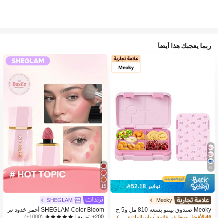
ربما يعجبك هذا أيضاً
6
توفير 52.18
15
SHEGLAM
Meoky
Meoky صندوق بينتو بسعة 810 مل و5 ح
SHEGLAM Color Bloom أحمر خدود س
جرات، صندوق غداء مانع للتسرب، حاوية ت
ائل-Hot Topic حمره بلشر ماركة تجميل
(1000+)
200+. تم بيع
4# الأفضل مبيعا
في قائمة أدوات المائدة الصيفية الرائعة أواني الطعا