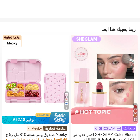
ربما يعجبك هذا أيضاً
6
توفير 52.18
15
Meoky
SHEGLAM
SHEGLAM Color Bloom أحمر خدود س
Meoky صندوق بينتو بسعة 810 مل و5 ح
ائل-Hot Topic حمره بلشر ماركة تجميل
جرات، صندوق غداء مانع للتسرب، حاوية ت
(1000+)
200+. تم بيع
4# الأفضل مبيعا
في قائمة أدوات المائدة الصيفية الرائعة أواني الطعا