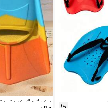
زعانف سباحة من السيليكون مريحة للمراهق
بمقاس واحد، ضروريات الشاطئ، إكسسوار
31

.00