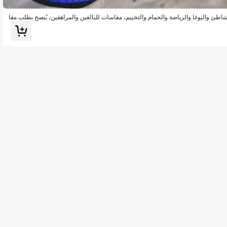
اطئ واليوغا والرياضة والحمام والتخييم، مقاسات للبالغين والمراهقين، يُنصح بطلب مقا
وارات الشاطئ، طفو حمام السباحة، ضروريات الشاطئ