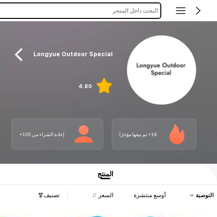
البحث داخل المتجر
Longyue Outdoor Special
4.80
1K+ تم بيعها مؤخرًا
إعادة الشراء من 100+
المنتج
التوصية
أوسع منتشرة
السعر
تصنيف