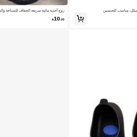
زوج أحذية مائية سريعة الجفاف للسباحة والش
س أكبر بمقاسين، ضروريات الشاطئ، إكسس
10

.00