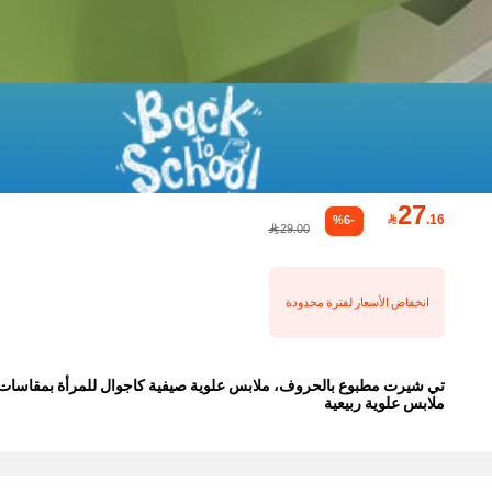
27

.16
%6-
29.00
انخفاض الأسعار لفترة محدودة
تي شيرت مطبوع بالحروف، ملابس علوية صيفية كاجوال للمرأة بمقاسات كبيرة
ملابس علوية ربيعية