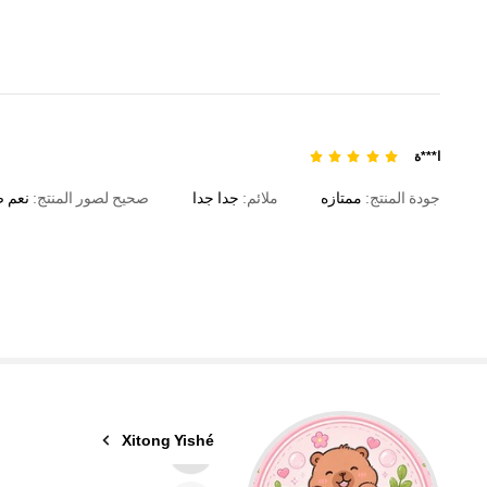
ا***ة
جودة المنتج:
ممتازه
ملائم:
جدا
جدا
صحيح لصور المنتج:
نعم
ص
1.2K متابعون
4.66
Xitong Yishé