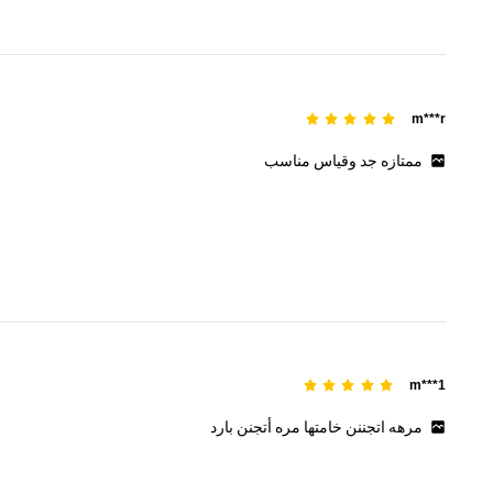
m***r
ممتازه
جد
وقياس
مناسب
m***1
مرهه
اتجننن
خامتها
مره
أتجنن
بارد