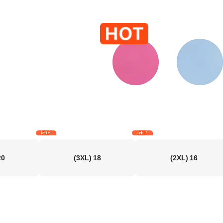
6 left
7 left
20
(3XL)
18
(2XL)
16