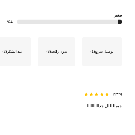
صغير
%4
توصيل سريع
(1)
بدون رائحة
(3)
عيد الشكر
(2)
n***4
جميلللللل
جداااااااااا