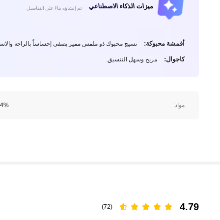
ميزات الذكاء الاصطناعي
تم إنشاؤه بناءً على التفاصيل
أقمشة محبوكة:
نسيج محبوك ذو ملمس مميز يضفي إحساساً بالراحة والاست
كاجوال:
مريح وسهل التنسيق.
مواد:
94% البوليستر, 6% 
4.79
(72)