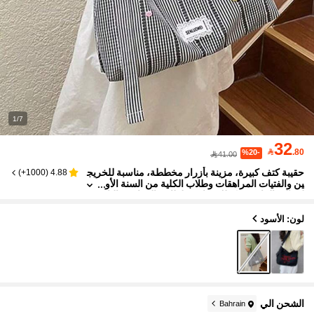
1/7
32

.80
%20-
41.00
حقيبة كتف كبيرة، مزينة بأزرار مخططة، مناسبة للخريج
)
1000+
(
4.88
ين والفتيات المراهقات وطلاب الكلية من السنة الأو
لى إلى الرابعة، وكذلك مناسبة لطلاب المدارس الثا
نوية والجامعات، مثالية للأنشطة الخارجية والسفر والعود
ة إلى المدرسة. هذا الحقيبة الظهر المستوحاة من الأدباء
لون: الأسود
مناسبة أيضًا للنساء أو الطلاب، ويمكن استخدامها لحمل ا
لكتب والتسوق وغير ذلك.
الشحن الي
Bahrain