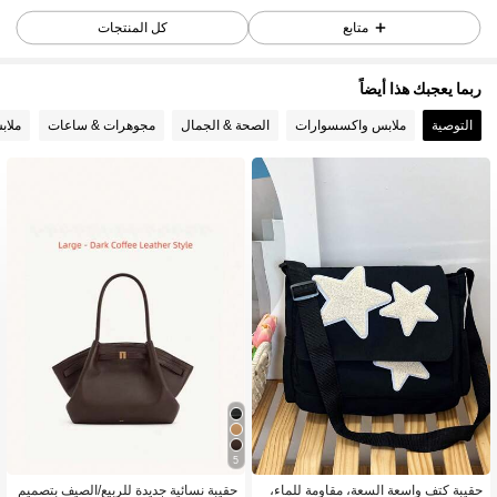
15K متابعون
4.90
متابع
كل المنتجات
ربما يعجبك هذا أيضاً
15K متابعون
4.90
التوصية
ملابس واكسسوارات
الصحة & الجمال
مجوهرات & ساعات
ملاب
15K متابعون
4.90
15K متابعون
4.90
15K متابعون
4.90
15K متابعون
4.90
5
15K متابعون
4.90
حقيبة كتف واسعة السعة، مقاومة للماء،
حقيبة نسائية جديدة للربيع/الصيف بتصميم