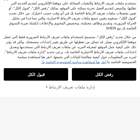
نستخدم ملفات تعريف الارتباط والتقنيات المماثلة على موقعنا الإلكتروني لتقديم الخدمة التي
تطلبها، وللسعي لتقديم أفضل تجربة ممكنة على الموقع. يمكنك "رفض الكل"، "قبول الكل"، أو
تعيين تفضيلات ملفات تعريف الارتباط الخاصة بك في أي وقت حسب اختيارك. من خلال تحديد
"قبول الكل"، سنقوم بتعيين جميع ملفات تعريف الارتباط الاختيارية، والتي تساعدنا في تحليل
الحركة المرورية، وتقديم وظائف محسّنة، وتخصيص المحتوى والإعلانات لتكملة تجربة التسوق
الخاصة بك مع SHEIN.
عرض المنتجات المشابهة في المخزون '
مقاس واحد
'
مشاهدة الكل
من خلال تحديد "رفض الكل"، ستسمح باستخدام ملفات تعريف الارتباط الضرورية فقط التي تجعل
موقعنا الإلكتروني يعمل. قد تتمكن من تعطيلها عن طريق تغيير إعدادات متصفحك، ولكن قد يؤثر
ذلك على كيفية عمل الموقع. لمعرفة المزيد عن ملفات تعريف الارتباط التي نستخدمها وتعديل
إعدادات ملفات تعريف الارتباط الاختيارية الخاصة بك، يرجى تحديد "إدارة ملفات تعريف الارتباط".
27
لمزيد من المعلومات حول كيفية معالجتنا للبيانات التي نجمعها، انقر هنا لمشاهدة سياسة
توفير 2.00
الخصوصية الخاصة بنا.
انقر هنا لمشاهدة سياسة الخصوصية الخاصة بنا.
حقيبة قماشية كبيرة الحجم بتصميم جديد
،حقيبة كتف-كروسبودي ،حقيبة يد عصرية
حقيبة كتف نسائية ذات سعة كبيرة بلون أ
1# الأفضل مبيعا
في حيوان حقائب كتف نسائية
للتنقل والمدرسة
حادي ناعم بطراز رجعي، حقيبة كروس مت
18
رفض الكل
قبول الكل
(1000+)
30+. تم بيع
عذراً، لقد تم بيع هذا المنتج.
.00

%10-
بعد الكوبون
عددة الوظائف وحقيبة حمل، حقيبة سفر
19
عادية للنساء

.00
إدارة ملفات تعريف الارتباط
تم بيعها