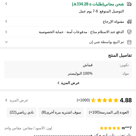
شحن مجاني(طلبات ≥ 334.28)
التوصيل المتوقع:
6-7 يوم عمل
مقبولة الإرجاع
الدفع عند الاستلام متاح · مدفوعات آمنة · حماية الخصوصية
تم البيع بواسطة شي إن
تفاصيل المنتج
تكوين:
قماش
مواد:
100% البوليستر
عرض المزيد
4.88
(1000+)
عرض المزيد
العودة إلى المدرسة
(100+)
سوف اشتريه مرة أخرى
(8)
نادي رياضي
(22)
لون: الأسود / مقاس: مقاس واحد
7***m
واو
تجنن
بنات
انصحكم
هههههههههههههههههههههههههههههههه