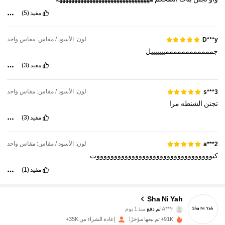
مفيد
(5)
لون: الأسود / مقاس: مقاس واحد
D***y
جمممممممممممميييييييل
مفيد
(3)
لون: الأسود / مقاس: مقاس واحد
s***3
تجنن
الشنطه
مرا
مفيد
(3)
لون: الأسود / مقاس: مقاس واحد
a***2
كيوووووووووووووووووووووووووووووووووت
15K متابعون
4.90
مفيد
(1)
Sha Ni Yah
15K متابعون
4.90
A***r
تم دفع
منذ 1 يوم
91K+ تم بيعها مؤخرًا
إعادة الشراء من 35K+