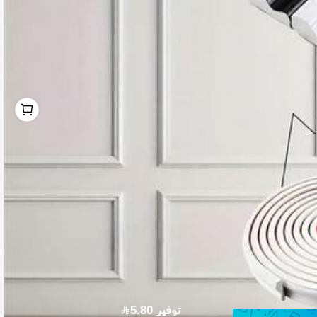
1
1
توفير 5.80