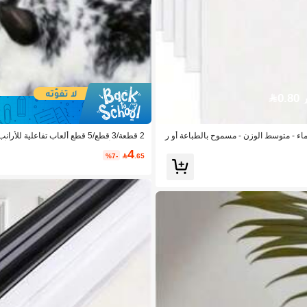
0.
 قابل للطباعة مقاس A4 قابل للذوبان في الماء - متوسط الوزن - مسموح بالطباعة أو ر
2 قطعة/3 قطع/5 قطع ألعاب تفاع
لفئران والأرانب وخنازير غينيا والهامستر، أل
4
%7-

.65