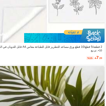
توفير 80
2 قطعة/5 قطع/10 قطع ورق مساعد للتطريز
سم الأنماط الأفضل للتطريز اليدوي والآلي
10+. تم بيع
7
%10-

.20