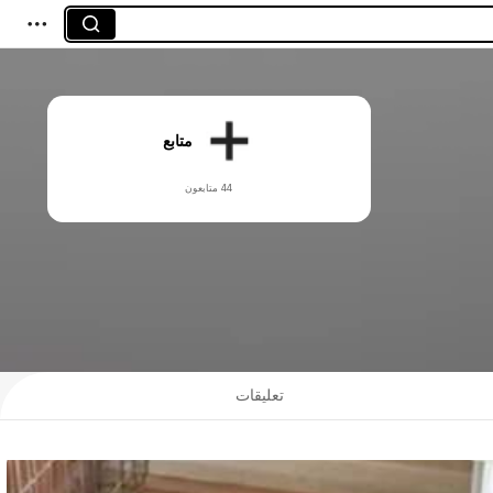
متابع
44 متابعون
تعليقات