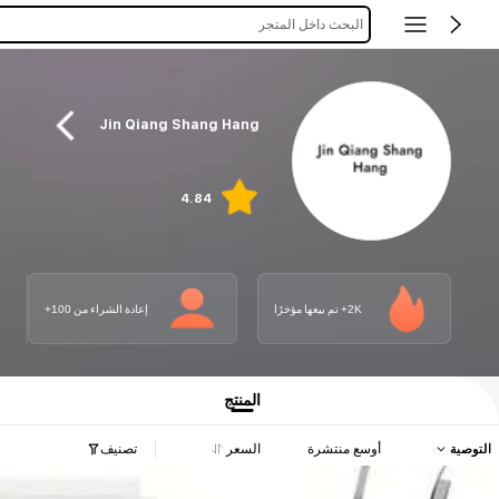
البحث داخل المتجر
Jin Qiang Shang Hang
4.84
2K+ تم بيعها مؤخرًا
إعادة الشراء من 100+
المنتج
التوصية
أوسع منتشرة
السعر
تصنيف