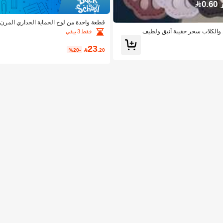
0.
قطعة واحدة من لوح الحماية الجداري المرن ذاتي اللصق بطول 100/200/500 سم لتزيين الج
فقط 3 بيقي
23
%20-

.20