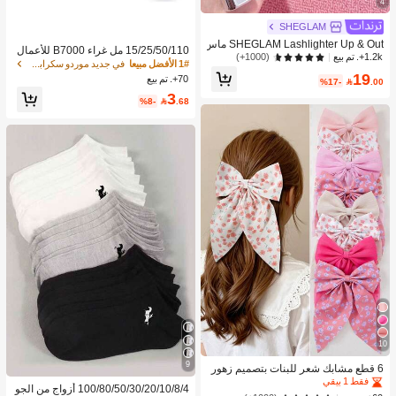
4
SHEGLAM
SHEGLAM Lashlighter Up & Out ماس
15/25/50/110 مل غراء B7000 للأعمال
كارا ماسكرا ماركة تجميل ومكياج للنساء
(1000+)
1.2k+. تم بيع
اليدوية DIY، غراء الراينستون & الحرف ال
1# الأفضل مبيعا
في جديد موردو سكرابوكينغ والختم
والفتيات
يدوية لتزيين أغطية الرأس والمجوهرات و
19
70+. تم بيع
%17-

.00
الملابس والأحذية DIY
3
%8-

.68
10
9
6 قطع مشابك شعر للبنات بتصميم زهور
صغيرة لامعة فضية من الشيفون الشبكي
فقط 1 بيقي
100/80/50/30/20/10/8/4 أزواج من الجو
مع فيونكة، إكسسوارات شعر للأطفال م