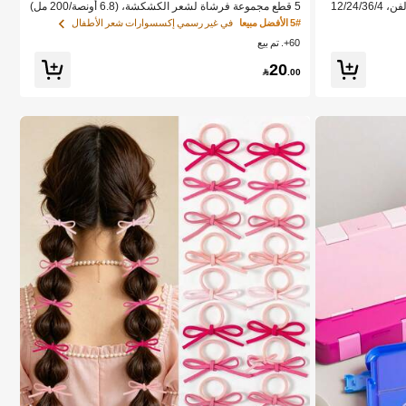
مجموعة أقلام ماركر الرأس لرسم الأنمي والفن، 12/24/36/4
5 قطع مجموعة فرشاة لشعر الكشكشة، (6.8 أونصة/200 مل)
ام مائية، هدية العط
زجاجة رذاذ رقيقة مستمرة، فرشاة فك التشابك ذات الرسوم ال
5# الأفضل مبيعا
في غير رسمي إكسسوارات شعر الأطفال
رسية، العودة إلى
كرتونية للوحوش، مناسبة لشعر الفتيات، فرشاة تنعيم الشعر،
60+. تم بيع
مناسبة لتصفيف الشعر وتسريحه
20

.00