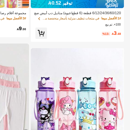
توفير 0.52
6/12/24/36/60/120 قطعة (6 قطع/عبوة) مناديل دب أبيض صغ
يرة محمولة، مناديل يد محمولة للسفر، مناديل وجه لطيفة محم
يعية سداسية الشكل
1# الأفضل مبيعا
في منتجات تنظيف منزلية بأسعار منخفضة منديل
3# الأفضل مبيعا
في ABS أقلام الرصا
ولة
يل، هدية عيد ميلاد
100+. تم بيع
إلى المدرسة، أدوا
9
بية

.00
3
%13-

.48