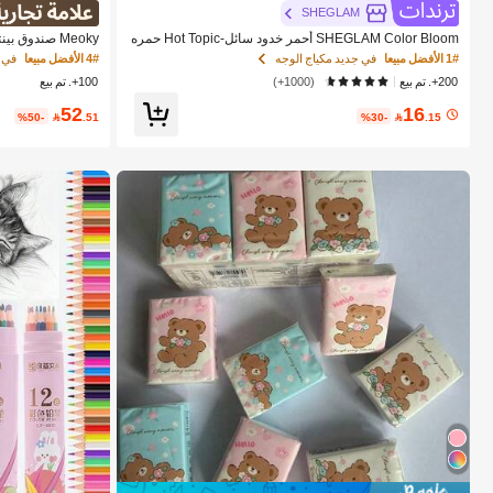
SHEGLAM
SHEGLAM Color Bloom أحمر خدود سائل-Hot Topic حمره
بلشر ماركة تجميل ومكياج للنساء والفتيات
انع للتسرب، حاوية
1# الأفضل مبيعا
في جديد مكياج الوجه
4# الأفضل مبيعا
لوجبات والوجبات 
200+. تم بيع
(1000+)
100+. تم بيع
والنزهات (فيونكة و
52
16
%50-

.51
%30-

.15