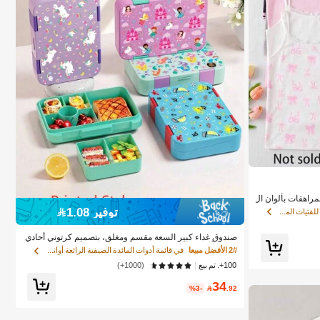
مراهقات بألوان ال
صممة للاستخدام عل
توفير 1.08
في عقدة القوس ملابس داخلية للفتيات المراهقات
ميز هذه الملابس
اش ناعم ومريح يت
صندوق غداء كبير السعة مقسم ومغلق، بتصميم كرتوني أحادي
ابس الأساسية الي
اللون بأنماط متعددة، صندوق غداء محمول معزول، مقسم قاب
2# الأفضل مبيعا
في قائمة أدوات المائدة الصيفية الرائعة أواني الطعا
ل للفصل، سهل التنظيف، مناسب للمكتب والسفر والعودة لل
100+. تم بيع
(1000+)
مدرسة وغيرها
34
%3-

.92