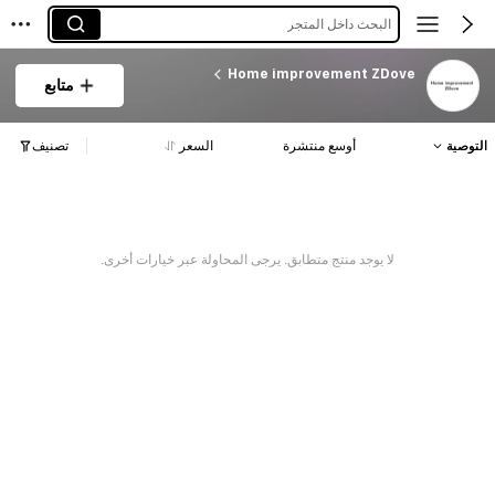
البحث داخل المتجر
Home improvement ZDove
متابع
التوصية
أوسع منتشرة
السعر
تصنيف
لا يوجد منتج متطابق. يرجى المحاولة عبر خيارات أخرى.