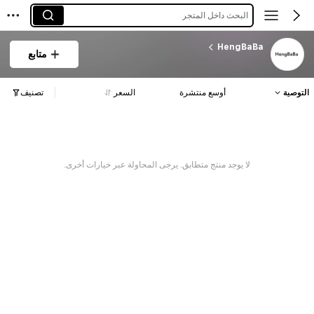
البحث داخل المتجر
HengBaBa
متابع
التوصية
أوسع منتشرة
السعر
تصنيف
لا يوجد منتج متطابق. يرجى المحاولة عبر خيارات أخرى.