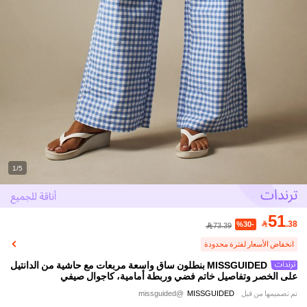
1/5
51

.38
%30-
73.39
انخفاض الأسعار لفترة محدودة
MISSGUIDED بنطلون ساق واسعة مربعات مع حاشية من الدانتيل
على الخصر وتفاصيل خاتم فضي وربطة أمامية، كاجوال صيفي
تم تصميمها من قبل
MISSGUIDED
@missguided