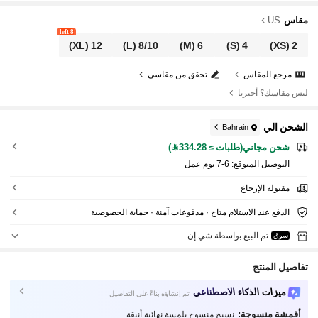
مقاس
US
8 left
(XL)
12
(L)
8/10
(M)
6
(S)
4
(XS)
2
مرجع المقاس
تحقق من مقاسي
ليس مقاسك؟ أخبرنا
الشحن الي
Bahrain
شحن مجاني(طلبات ≥ 334.28)
التوصيل المتوقع:
6-7 يوم عمل
مقبولة الإرجاع
الدفع عند الاستلام متاح · مدفوعات آمنة · حماية الخصوصية
تم البيع بواسطة شي إن
سوق
تفاصيل المنتج
ميزات الذكاء الاصطناعي
تم إنشاؤه بناءً على التفاصيل
أقمشة منسوجة:
نسيج منسوج بلمسة نهائية أنيقة.