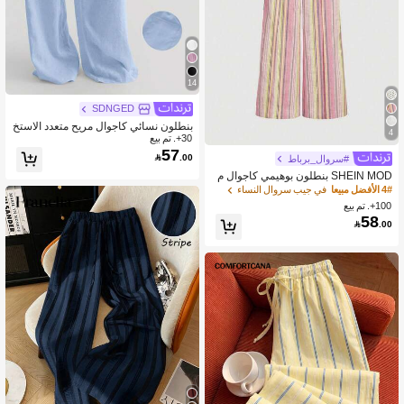
14
SDNGED
بنطلون نسائي كاجوال مريح متعدد الاستخ
4
30+. تم بيع
دامات من الكتان فضفاض انسيابي بساق
57
واسعة للربيع، ستايل عطلات

.00
#سروال_برباط
SHEIN MOD بنطلون بوهيمي كاجوال م
ن الكتان المخطط باللون الوردي، بنطلو
4# الأفضل مبيعا
في جيب سروال النساء
ن شاطئي للعطلات
100+. تم بيع
58

.00