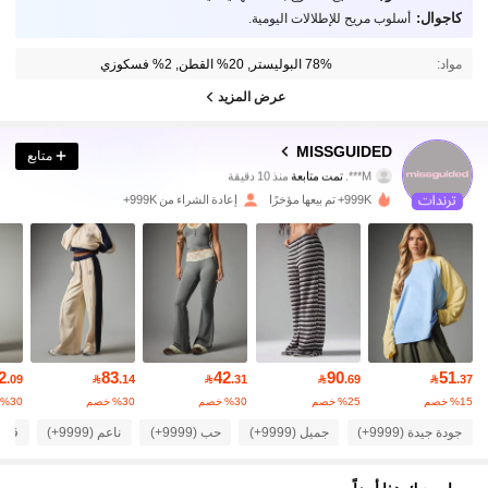
كاجوال:
أسلوب مريح للإطلالات اليومية.
مواد:
78% البوليستر, 20% القطن, 2% فسكوزي
عرض المزيد
3M متابعون
4.88
MISSGUIDED
متابع
M***.
تمت متابعة
منذ 10 دقيقة
d***1
تتصفح
3M متابعون
4.88
999K+ تم بيعها مؤخرًا
إعادة الشراء من 999K+
3M متابعون
4.88
3M متابعون
4.88
2
83
42
90
51
.09

.14

.31

.69

.37
3M متابعون
4.88
‎%15‎ خصم
‎%25‎ خصم
‎%30‎ خصم
‎%30‎ خصم
‎%30‎ خصم
جودة جيدة (9999+)
جميل (9999+)
حب (9999+)
ناعم (9999+)
قماش 
3M متابعون
4.88