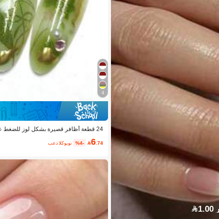
4
24 قطعة أظافر قصيرة بشكل لوز للضغط عليه
ل بطراز أوركيد حلو، مناسبة للربيع والخريف
6
.74

%4-
بعد الكوبون
1.