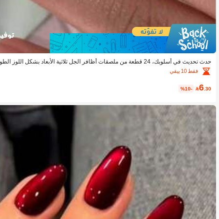
توفير 70
حدث تحديث في أسلوبك، 24 قطعة من ملصقات أظافر الجل ثلاثية الأبعاد بشكل 
ؤ، طقم أظافر اك
فقط 10 بيقي
ناسبة للنساء والفتيات للاستخدام اليومي والمناسبات والأعياد
6
%10-

.30