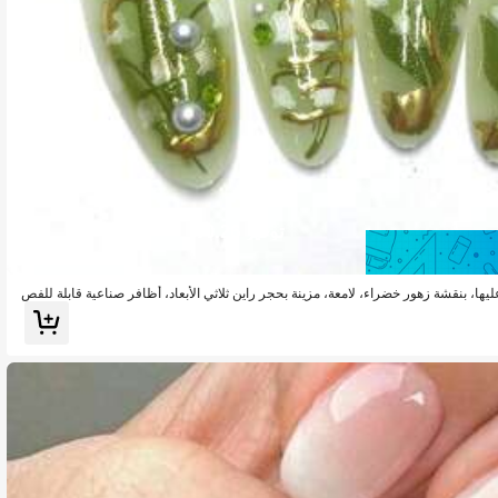
توفير 0.26
ا، بنقشة زهور خضراء، لامعة، مزينة بحجر راين ثلاثي الأبعاد، أظافر صناعية قابلة للفص
، لوازم فن الأظافر