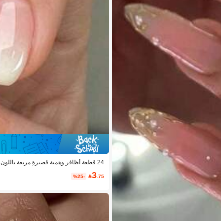
سبة للارتداء اليومي، تركيب الأظافر، لوازم 
3
%25-

.75