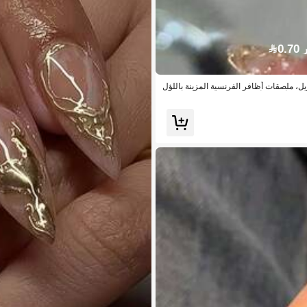
0.
اللوز الطويل، ملصقات أظافر الفرنسية المزينة باللؤل
ريليك متوسطة الحجم للضغط عليها، يشمل: 1 قطعة جيلي جل و 1 قطعة مبرد أظافر، أظافر بشكل اللوز الفرنسية م