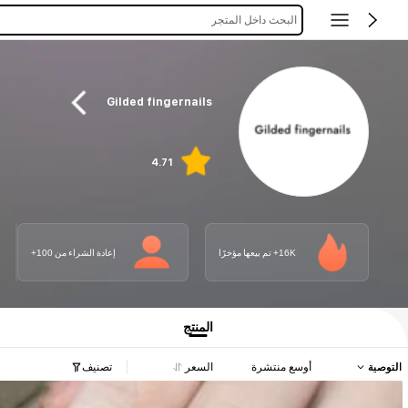
البحث داخل المتجر
Gilded fingernails
4.71
16K+ تم بيعها مؤخرًا
إعادة الشراء من 100+
المنتج
التوصية
أوسع منتشرة
السعر
تصنيف