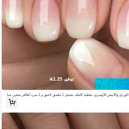
توفير 1.25
24 قطعة أظافر وهمية قصيرة مربعة باللون الوردي والأبيض الأومبري، تغطية كاملة، تشمل 1 ملصق لاصق و 1 مبرد أظافر صغير، منا
فن الأظافر