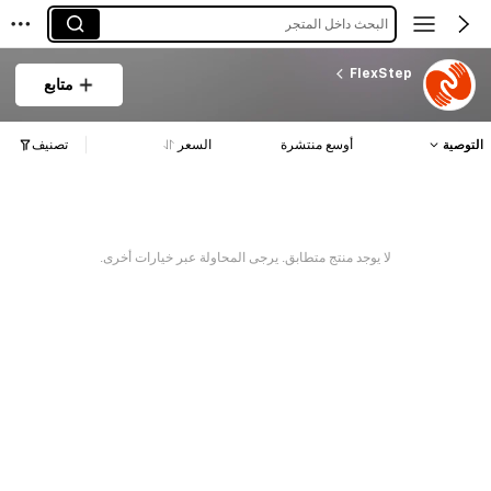
البحث داخل المتجر
FlexStep
متابع
التوصية
أوسع منتشرة
السعر
تصنيف
لا يوجد منتج متطابق. يرجى المحاولة عبر خيارات أخرى.