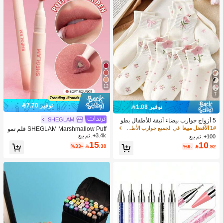
12
7
توفير 7.70
توفير 1.08
SHEGLAM
5 أزواج جوارب بيضاء أنيقة للأطفال بطو
ل منتصف الساق مع فيونكات ونقاط بولك
1# الأفضل مبيعا
في الجميع جوارب الأطفال والرضع
SHEGLAM Marshmallow Puff قلم تمو
ا وزخرفة زهور ثلاثية الأبعاد، مناسبة للعود
3.4k+. تم بيع
يه الشفاه-032 Soft Bounce ماركة تجمي
100+. تم بيع
ة إلى المدرسة والارتداء في الأماكن الخار
15
ل ومكياج للنساء والفتيات
10
%33-

.30
%9-

.92
جية