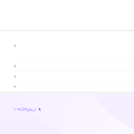
ارتفاع
%129