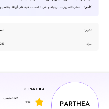
كامي:
تضفي التطريزات الرقيقة والفريدة لمسات فنية على أزيائك بتفاصيلها 
تكوين:
الست
462K متابعون
مواد:
92% البوليستر, 8% 
4.93
462K متابعون
PARTHEA
4.93
n***3
تم دفع
منذ 1 يوم