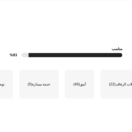
مناسب
%93
ات الزفاف
(22)
أنيق
(40)
خدمة ممتازة
(5)
توص