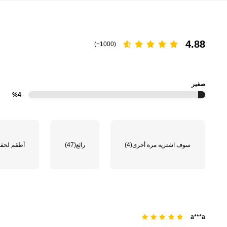
462K متابعون
4.93
4.88
(1000+)
صغير
%4
462K متابعون
4.93
سوف اشتريه مرة أخرى
(4)
رائع
(47)
أطقم لحفل
462K متابعون
4.93
a***a