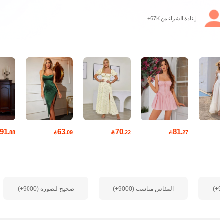
إعادة الشراء من 67K+
91
63
70
81
.88

.09

.22

.27
المقاس مناسب (9000+)
صحيح للصورة (9000+)