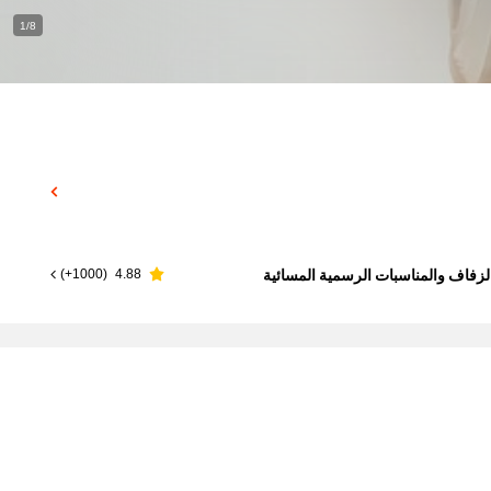
1/8
)
1000+
(
4.88