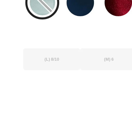
(L)
8/10
(M)
6