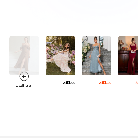
81
81

.00

.60

عرض المزيد