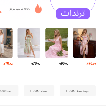
91K+ تم بيعها مؤخرًا
462K متابعون
4.93
78
78
96
76

.72

.00

.00

.30
462K متابعون
4.93
جودة جيدة (9999+)
جميل (9999+)
حب (9999+)