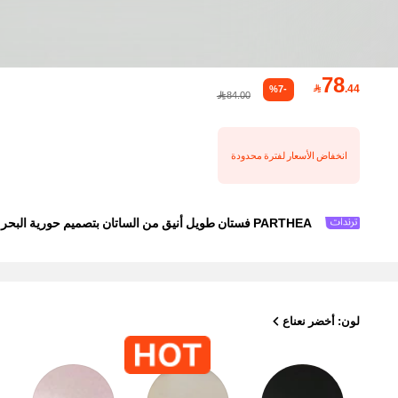
78

.44
%7-
84.00
انخفاض الأسعار لفترة محدودة
PARTHEA فستان طويل أنيق من الساتان بتصميم حورية البحر للنساء، تطريز زهري، حمالات رفيعة، رقبة مجعدة وربطة خلفية، مناسب لضيفة الزفاف والمناسبات الرسمية المسائية
لون: أخضر نعناع