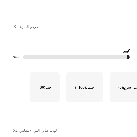
عرض المزيد
كبير
%3
يل سريع
(6)
جميل
(100+)
حب
(86)
لون: عنابي اللون / مقاس: XL