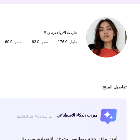
عارضة الأزياء ترتدي:
S
طول:
176.0
صدر:
83.0
خصر:
60.0
تفاصيل المنتج
ميزات الذكاء الاصطناعي
تم إنشاؤه بناءً على التفاصيل
أنيقة, براقة, حفلة, رومانسي, يشرح:
أناقة راقية بسحر خالد.