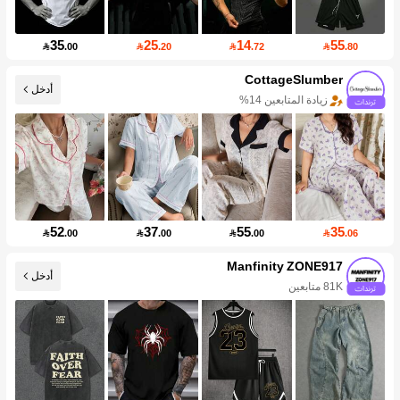
35
25
14
55

.00

.20

.72

.80
CottageSlumber
أدخل
زيادة المتابعين 14%
52
37
55
35

.00

.00

.00

.06
Manfinity ZONE917
أدخل
81K متابعين