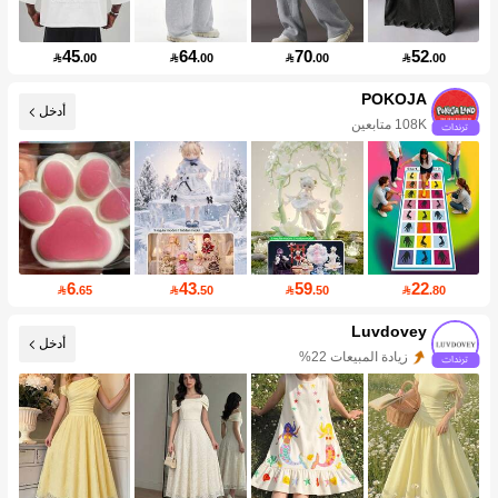
45
64
70
52

.00

.00

.00

.00
POKOJA
أدخل
108K متابعين
6
43
59
22

.65

.50

.50

.80
Luvdovey
أدخل
زيادة المبيعات 22%