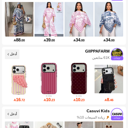
88
39
34
34

.00

.00

.00

.00
GIIPPAFARM
أدخل
61K متابعين
16
10
10
8

.72

.23

.23

.46
Casuvi Kids
أدخل
زيادة المبيعات 10%