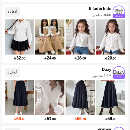
Elladie kids
أدخل
366K متابعين
32
24
18
20

.00

.00

.00

.00
Dazy
أدخل
6.6M متابعين
68
51
56
59

.40

.00

.70

.00
YPPMY