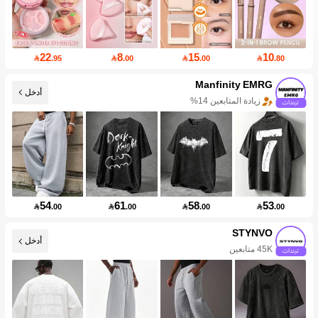
22
8
15
10

.95

.00

.00

.80
Manfinity EMRG
زيادة المتابعين 14%
أدخل
50+ جديد
54
61
58
53

.00

.00

.00

.00
STYNVO
45K متابعين
أدخل
20+ جديد