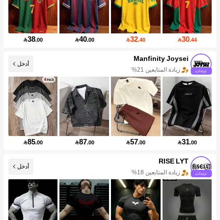
38
40
32
30

.00

.00

.40

.44
Manfinity Joysei
أدخل
زيادة المتابعين 21%
85
87
57
31

.00

.00

.00

.00
RISE LYT
أدخل
زيادة المتابعين 18%