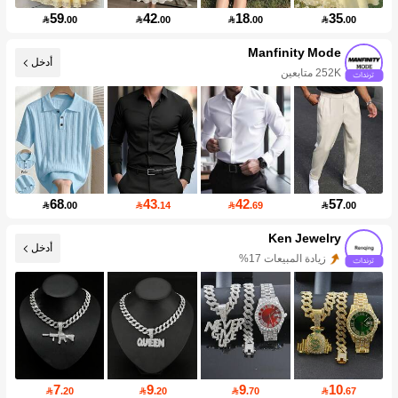
59
42
18
35

.00

.00

.00

.00
Manfinity Mode
أدخل
252K متابعين
68
43
42
57

.00

.14

.69

.00
Ken Jewelry
أدخل
زيادة المبيعات 17%
7
9
9
10

.20

.20

.70

.67