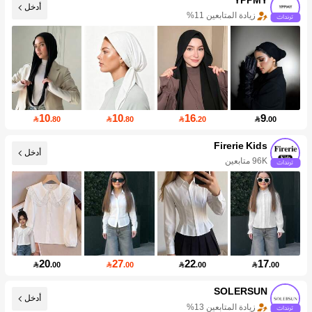
أدخل
زيادة المتابعين 11%
10
10
16
9

.80

.80

.20

.00
Firerie Kids
أدخل
96K متابعين
20
27
22
17

.00

.00

.00

.00
SOLERSUN
أدخل
زيادة المتابعين 13%