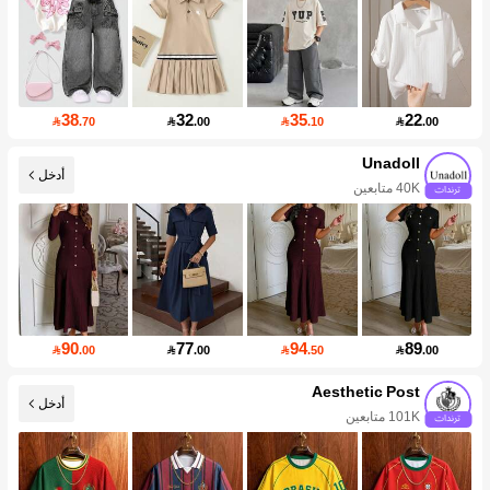
38
32
35
22

.70

.00

.10

.00
Unadoll
أدخل
40K متابعين
90
77
94
89

.00

.00

.50

.00
Aesthetic Post
أدخل
101K متابعين