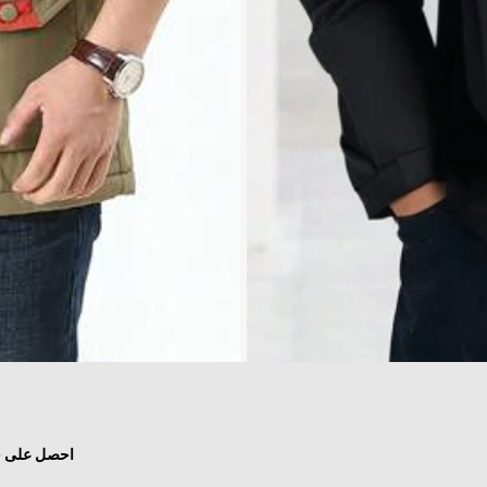
معطف من الفلانيل بلون أحادي بنمط صديق المر
فقط 1 بيقي
احصل على خص
165

.00