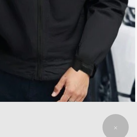
2024 جاكيت رجالي كاجول موضة جديد RF-8817، أحادي اللون متعدد الاستخدامات بغطاء قابل للإزالة، جاكيت رياح رجالي
فقط 1 بيقي