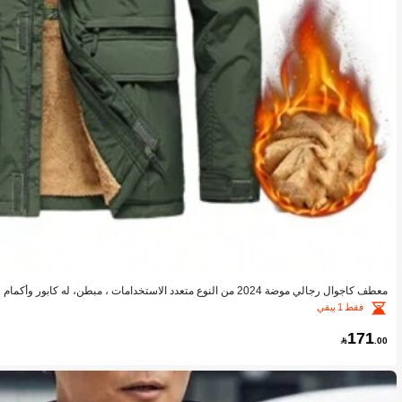
معطف كاجوال رجالي موضة 2024 من النوع متعدد الاستخدامات ، مبطن، له كابو
ح، مثالي للتنزه والصيد، ذو تصميم بسيط وجيوب متعددة، جاكيت رجالية متينة
فقط 1 بيقي
171

.00