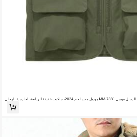
جاكيت رياضية صيفية عادية بسيطة التصميم للرجال موديل MM-7881 موديل جديد لعام 2024، جاكيت خفيفة للرياضة الخارجية للرجال