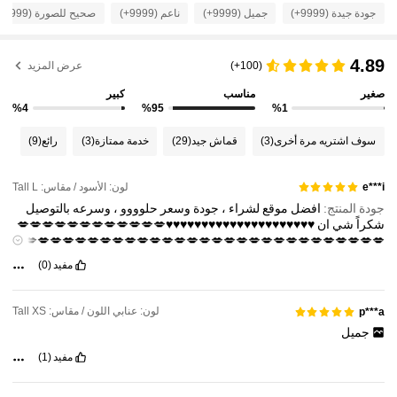
جودة جيدة (9999+)
جميل (9999+)
ناعم (9999+)
صحيح للصورة (9999+)
1M متابعون
4.90
4.89
(100+)
عرض المزيد
صغير
مناسب
كبير
1M متابعون
4.90
%4
%95
%1
سوف اشتريه مرة أخرى
(3)
قماش جيد
(29)
خدمة ممتازة
(3)
رائع
(9)
1M متابعون
4.90
لون: الأسود / مقاس: Tall L
e***i
جودة المنتج:
افضل
موقع
لشراء
،
جودة
وسعر
حلوووو
،
وسرعه
بالتوصيل
1M متابعون
4.90
شكراً
شي
ان
♥️♥️♥️♥️♥️♥️♥️♥️♥️♥️♥️♥️♥️♥️♥️♥️♥️♥️♥️♥️♥️💋💋💋💋💋💋💋💋💋💋💋💋
💋💋💋💋💋💋💋💋💋💋💋💋💋💋💋💋💋💋💋💋💋💋💋💋💋💋💋💋💋
💋💋💋💋💋💋💋💋💋💋💋💋💋💋💋💋💋💋💋💋💋💋💋💋💋💋💋💋💋
مفيد
(0)
1M متابعون
💋💋💋💋💋💋💋💋💋💋💋💋💋💋💋💋💋💋💋💋💋
4.90
لون: عنابي اللون / مقاس: Tall XS
p***a
1M متابعون
4.90
جميل
مفيد
(1)