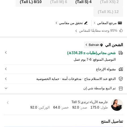
(Tall L)
8/10
(Tall M)
6
(Tall S)
4
(Tall XS)
2
(Tall XL)
12
مرجع المقاس
تحقق من مقاسي
95%
وجدته مطابقًا للمقاس
الشحن الي
Bahrain
شحن مجاني(طلبات ≥ 334.28)
التوصيل المتوقع:
6-7 يوم عمل
مقبولة الإرجاع
الدفع عند الاستلام متاح · مدفوعات آمنة · حماية الخصوصية
تم البيع بواسطة شي إن
عارضة الأزياء ترتدي:
Tall S
طول:
175.0
صدر:
92.0
خصر:
64.0
الوركين:
92.0
تفاصيل المنتج