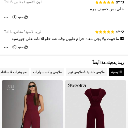
لون: الأسود / مقاس: Tall S
d***3
حلى
بس
خفييف
مره
مفيد
(1)
لون: الأسود / مقاس: Tall L
a***2
ماحبيت
ولا
يجي
معاه
حزام
طويل
وقماشه
خلو
للامانه
على
جورسيه
مفيد
(0)
ربما يعجبك هذا أيضاً
التوصية
ملابس داخلية & ملابس نوم
ملابس واكسسوارات
مجوهرات & ساعات