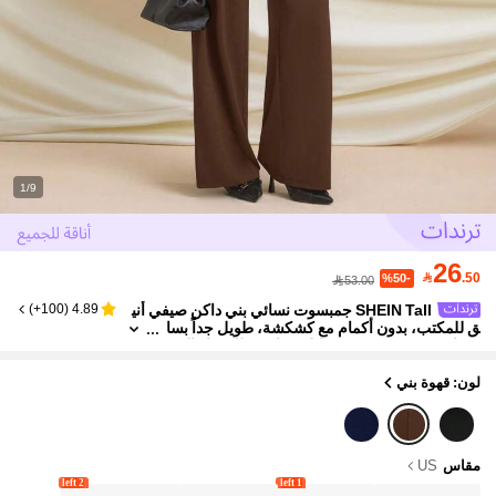
1/9
26

.50
%50-
53.00
SHEIN Tall جمبسوت نسائي بني داكن صيفي أني
)
100+
(
4.89
ق للمكتب، بدون أكمام مع كشكشة، طويل جداً بسا
ق واسعة، تصميم غير متماثل، مناسب للارتداء اليوم
ي والمواعيد والحفلات
لون: قهوة بني
مقاس
US
2 left
1 left