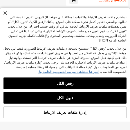
.00

بعد الكوبون
صغيرة مطوية وأكمام قصيرة وخصر عالي
وساق واسعة باللون المشمشي
نستخدم ملفات تعريف الارتباط والتقنيات المماثلة على موقعنا الإلكتروني لتقديم الخدمة التي
تطلبها، وللسعي لتقديم أفضل تجربة ممكنة على الموقع. يمكنك "رفض الكل"، "قبول الكل"، أو
تعيين تفضيلات ملفات تعريف الارتباط الخاصة بك في أي وقت حسب اختيارك. من خلال تحديد
"قبول الكل"، سنقوم بتعيين جميع ملفات تعريف الارتباط الاختيارية، والتي تساعدنا في تحليل
الحركة المرورية، وتقديم وظائف محسّنة، وتخصيص المحتوى والإعلانات لتكملة تجربة التسوق
الخاصة بك مع SHEIN.
من خلال تحديد "رفض الكل"، ستسمح باستخدام ملفات تعريف الارتباط الضرورية فقط التي تجعل
موقعنا الإلكتروني يعمل. قد تتمكن من تعطيلها عن طريق تغيير إعدادات متصفحك، ولكن قد يؤثر
ذلك على كيفية عمل الموقع. لمعرفة المزيد عن ملفات تعريف الارتباط التي نستخدمها وتعديل
إعدادات ملفات تعريف الارتباط الاختيارية الخاصة بك، يرجى تحديد "إدارة ملفات تعريف الارتباط".
لمزيد من المعلومات حول كيفية معالجتنا للبيانات التي نجمعها، انقر هنا لمشاهدة سياسة
الخصوصية الخاصة بنا.
انقر هنا لمشاهدة سياسة الخصوصية الخاصة بنا.
رفض الكل
قبول الكل
إدارة ملفات تعريف الارتباط
أضف إلى عربة التسوق بنجاح
%50 خصم!