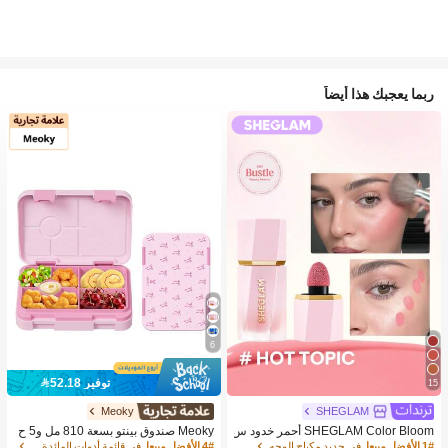
ربما يعجبك هذا أيضاً
6
توفير 52.18
15
Meoky
SHEGLAM
SHEGLAM Color Bloom أحمر خدود س
Meoky صندوق بينتو بسعة 810 مل و5 ح
ائل-Hot Topic حمره بلشر ماركة تجميل
جرات، صندوق غداء مانع للتسرب، حاوية ت
1# الأفضل مبيعا
في جديد مكياج الوجه
4# الأفضل مبيعا
في قائمة أدوات المائدة الصيفية الرائعة أواني الطعا