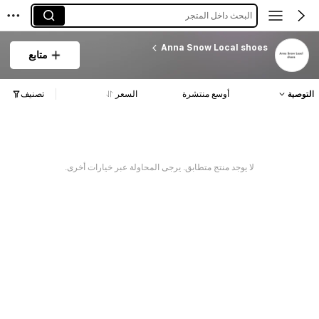
البحث داخل المتجر
Anna Snow Local shoes
متابع
التوصية
أوسع منتشرة
السعر
تصنيف
لا يوجد منتج متطابق. يرجى المحاولة عبر خيارات أخرى.