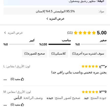
أنيقة:
مظهر رشيق ومصقول.
مواد:
95.5% البوليستر, 4.5% إلاستان
عرض المزيد
5.00
(11)
عرض المزيد
صغير
مناسب
كبير
%0
%100
%0
سوف اشتريه مرة أخرى
(1)
كلاسيكي
(1)
صحيح للصورة
(1)
لون: الأزرق / مقاس: L
م***ح
يجنن
مره
عحبني
وناسب
بناتي
راقي
جدا
مفيد
(0)
لون: الأزرق / مقاس: M
b***0
جودة المنتج:
جيد
صحيح لصور المنتج:
جيده
وصف الرائحة:
لابأس
مفيد
(0)