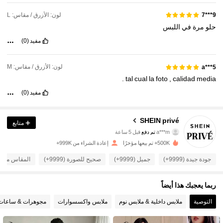
لون: الأزرق / مقاس: L
9***7
‏حلو
مرة
في
اللبس
مفيد
(0)
لون: الأزرق / مقاس: M
5***a
.
tal
cual
la
foto
,
calidad
media
مفيد
(0)
SHEIN privé
متابع
1.1M متابعون
4.93
a***m
تم دفع
قبل 5 ساعة
b***l
تمت متابعة
منذ 10 دقيقة
500K+ تم بيعها مؤخرًا
إعادة الشراء من 999K+
1.1M متابعون
4.93
جودة جيدة (9999+)
جميل (9999+)
صحيح للصورة (9999+)
المقاس مناسب (9
ربما يعجبك هذا أيضاً
1.1M متابعون
4.93
التوصية
ملابس داخلية & ملابس نوم
ملابس واكسسوارات
مجوهرات & ساعات
1.1M متابعون
4.93