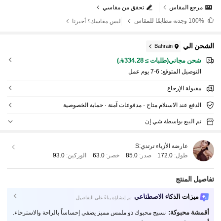
مرجع المقاس
تحقق من مقاسي
100%
وجدته مطابقًا للمقاس
ليس مقاسك؟ أخبرنا
الشحن الي
Bahrain
شحن مجاني(طلبات ≥ 334.28)
التوصيل المتوقع:
6-7 يوم عمل
مقبولة الإرجاع
الدفع عند الاستلام متاح · مدفوعات آمنة · حماية الخصوصية
تم البيع بواسطة شي إن
عارضة الأزياء ترتدي:
S
طول:
172.0
صدر:
85.0
خصر:
63.0
الوركين:
93.0
تفاصيل المنتج
ميزات الذكاء الاصطناعي
تم إنشاؤه بناءً على التفاصيل
أقمشة محبوكة:
نسيج محبوك ذو ملمس مميز يضفي إحساساً بالراحة والاسترخاء.