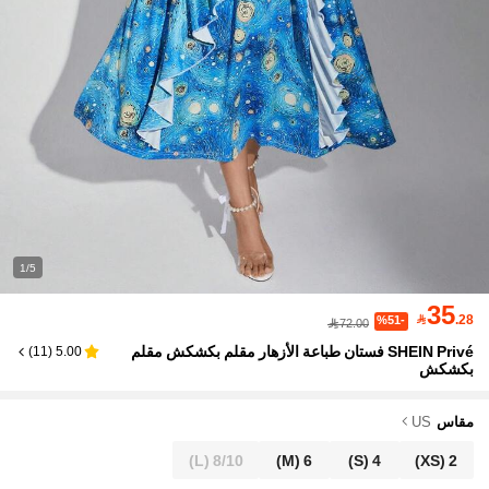
1/5
35

.28
%51-
72.00
SHEIN Privé فستان طباعة الأزهار مقلم بكشكش مقلم
)
11
(
5.00
بكشكش
مقاس
US
(L)
8/10
(M)
6
(S)
4
(XS)
2