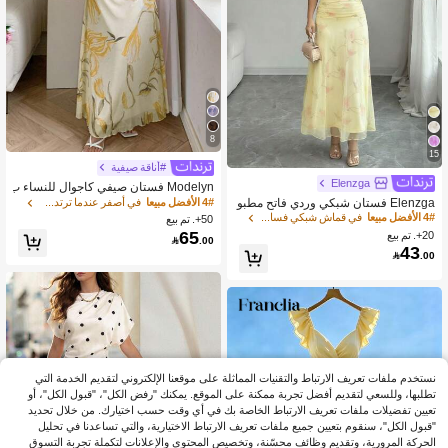
8
15
#أناقة صيفية
Elenzga
Modelyn فستان صيفي كاجوال للنساء ب
حمالات رفيعة وطبعات زهرية على شبكة
Elenzga فستان شبكي وردي فاتح مطبو
4# الأفضل مبيعا
في أصفر عندما ترتدي الفساتين
مع كشكشة الخصر
ع بزهور البيونيا مع بطانة، مناسب للسهرا
4# الأفضل مبيعا
في قماش شبكي فساتين النساء
50+. تم بيع
ت الرسمية والحفلات وعيد الحب للفئة ال
65
20+. تم بيع

.00
عمرية 20-35+ سنة، (طباعة زهور عشوائ
43

.00
ية)
نستخدم ملفات تعريف الارتباط والتقنيات المماثلة على موقعنا الإلكتروني لتقديم الخدمة التي
تطلبها، وللسعي لتقديم أفضل تجربة ممكنة على الموقع. يمكنك "رفض الكل"، "قبول الكل"، أو
تعيين تفضيلات ملفات تعريف الارتباط الخاصة بك في أي وقت حسب اختيارك. من خلال تحديد
"قبول الكل"، سنقوم بتعيين جميع ملفات تعريف الارتباط الاختيارية، والتي تساعدنا في تحليل
الحركة المرورية، وتقديم وظائف محسّنة، وتخصيص المحتوى والإعلانات لتكملة تجربة التسوق