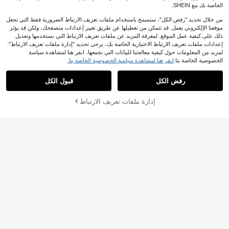
الخاصة بك مع SHEIN.
من خلال تحديد "رفض الكل"، ستسمح باستخدام ملفات تعريف الارتباط الضرورية فقط التي تجعل
موقعنا الإلكتروني يعمل. قد تتمكن من تعطيلها عن طريق تغيير إعدادات متصفحك، ولكن قد يؤثر
ذلك على كيفية عمل الموقع. لمعرفة المزيد عن ملفات تعريف الارتباط التي نستخدمها وتعديل
إعدادات ملفات تعريف الارتباط الاختيارية الخاصة بك، يرجى تحديد "إدارة ملفات تعريف الارتباط".
5
لمزيد من المعلومات حول كيفية معالجتنا للبيانات التي نجمعها، انقر هنا لمشاهدة سياسة
الخصوصية الخاصة بنا.
انقر هنا لمشاهدة سياسة الخصوصية الخاصة بنا.
فستان كاجوال أنيق متعدد الألوان بنقشة ن
قاط مناسب للربيع والصيف، مناسب للمن
Franclia فستان أنيق متوسط الطول بطب
1# الأفضل مبيعا
في مريح فساتين طويلة تصل إلى الأرض
66
اسبات والشاطئ والرحلات الريفية والعط
عة زهرية وياقة قلب وكشكشة على الذيل
70+. تم بيع
رفض الكل
قبول الكل

.00
لات
41
%6-

.36
إدارة ملفات تعريف الارتباط
أضف إلى عربة التسوق بنجاح
%51 خصم!