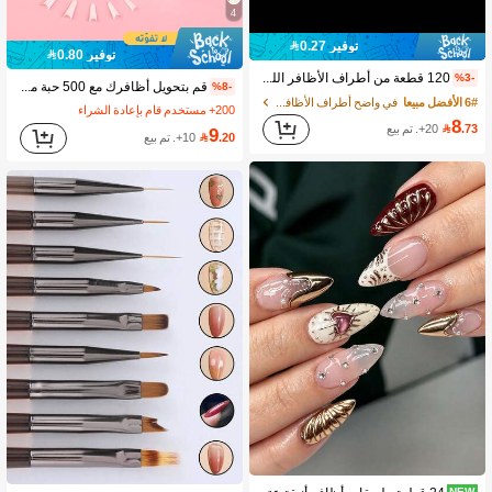
4
توفير 0.27
توفير 0.80
120 قطعة من أطراف الأظافر اللوزية القصيرة المزيفة، أظافر فرنسية نصف مغطاة، أطراف أظافر أكريليك لوزية، 12 مقاس مختلف، أطراف مزيفة لاستخدامات صالون الأظافر DIY
%3-
قم بتحويل أظافرك مع 500 حبة من الأظافر البيضاء الطويلة كوفين الزائفة للأظافر، إمدادات الأظافر المؤتمتة اضافر صناعيه اظافر اصطناع
%8-
6# الأفضل مبيعا
في واضح أطراف الأظافر الصناعية
200+ مستخدم قام بإعادة الشراء
8
.73

20+. تم بيع
9
.20

10+. تم بيع
1# الأفضل مبيعا
في مجموعة فرش فن الأظافر فرش فن الأظافر
100+ مستخدم قام بإعادة الشراء
NEW