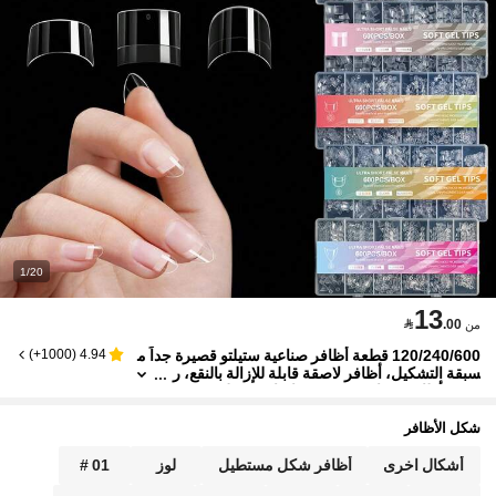
1/20
13

.00
من
120/240/600 قطعة أظافر صناعية ستيلتو قصيرة جداً م
)
1000+
(
4.94
سبقة التشكيل، أظافر لاصقة قابلة للإزالة بالنقع، ر
ؤوس أظافر شفافة ب- 10 مقاسات، تغطية نصفية
لأظافر الأكريليك
شكل الأظافر
أشكال اخرى
أظافر شكل مستطيل
لوز
01 #