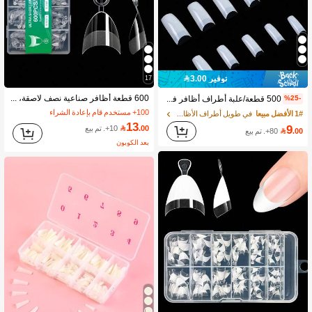
2.4K متابعون
4.91
2.4K متابعون
4.91
توفير 3.00
17
600 قطعة أظافر صناعية نصف لاصقة، مدببة، لوزية، مربعة، تابوت، بأسلوب فرنسي، أظافر جل قابلة للنقع، عبوة كبسولة، لوازم فن الأظافر DIY، أظافر ضغط يدوية
500 قطعة/علبة أطراف أظافر فرنسية شفافة طبيعية بشكل الباليه، أظافر اصطناعية، لوازم الأظافر
%25-
100+ مستخدم قام بإعادة الشراء
1# الأفضل مبيعا
في طويل أطراف الأظافر الصناعية
2.4K متابعون
4.91
13
9
.00

10+. تم بيع
.00

80+. تم بيع
بعد الكوبون
2.4K متابعون
4.91
2.4K متابعون
4.91