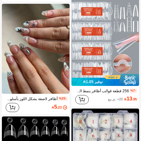
توفير 1.05
256 قطعة قوالب أظافر بنمط الساندوتش - لا حاجة لأطراف الأظافر الورقية، تمديد سريع للأظافر بالجل/الأكريليك. 128 قطعة قوالب علوية + 128 قطعة قوالب سفلية، 16 حجم مناسب تمامًا. تمديد طبيعي، لا حاجة للطبقات، سطح مع خطوط إرشادية، تصميم الساندوتش، مثالي لاستخدام الأظافر DIY في المنزل واستخدام صالون الأظافر.
%7-
13
أظافر لاصقة بشكل اللوز بأسلوب Y2K باللون النيود والأبيض مع أطراف فرنسية، مزينة بنجوم فضية خماسية الأضلاع وأحجار الراين، مما يخلق مظهراً بسيطاً وبارداً مثالياً للتنقلات اليومية والمواعيد والتسوق والحفلات.
%25-
.95

20+. تم بيع
5

.23