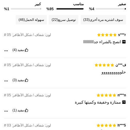
صغير
مناسب
كبير
%1
%95
%4
سوف اشتريه مرة أخرى
(33)
توصيل سريع
(22)
سهولة الحمل
(46)
لون: شفاف / شكل الأظافر: 05 #
s***r
انصح
بالشراء
جدااااااااا
مفيد
(4)
لون: شفاف / شكل الأظافر: 05 #
ف***ن
حلوووووووووو
مفيد
(3)
لون: شفاف / شكل الأظافر: 05 #
n***n
ممتازة
وخفيفة
وكميتها
كبيرة
مفيد
(1)
لون: شفاف / شكل الأظافر: 03 #
h***5