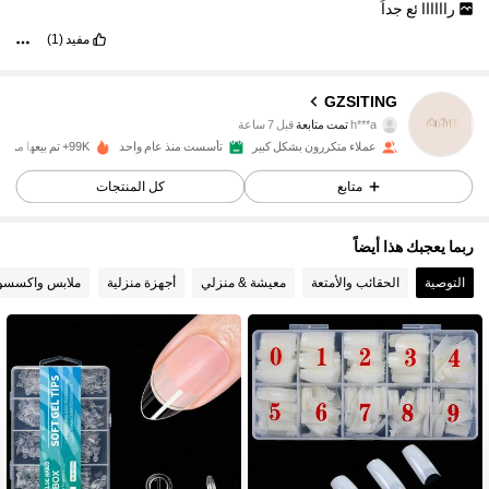
راااااا
ئع
جداً
مفيد
(1)
2.4K متابعون
4.91
GZSITING
h***a
تمت متابعة
قبل 7 ساعة
l***x
تتصفح
عملاء متكررون بشكل كبير
تأسست منذ عام واحد
99K+ تم بيعها مؤخرًا
2.4K متابعون
4.91
متابع
كل المنتجات
2.4K متابعون
4.91
ربما يعجبك هذا أيضاً
التوصية
الحقائب والأمتعة
معيشة & منزلي
أجهزة منزلية
ملابس واكسسو
2.4K متابعون
4.91
2.4K متابعون
4.91
2.4K متابعون
4.91