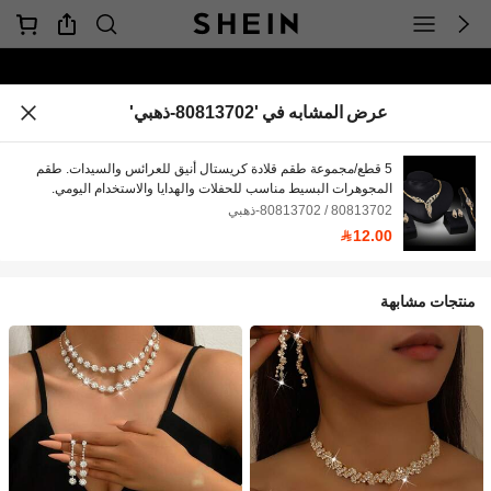
عرض المشابه في '80813702-ذهبي'
5 قطع/مجموعة طقم قلادة كريستال أنيق للعرائس والسيدات. طقم
المجوهرات البسيط مناسب للحفلات والهدايا والاستخدام اليومي.
80813702 / 80813702-ذهبي
12.00
منتجات مشابهة