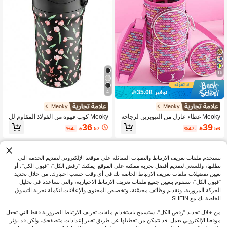
16
توفير 35.08
4
Meoky
Meoky
Meoky غطاء عازل من النيوبرين لزجاجة
Meoky كوب قهوة من الفولاذ المقاوم لل
المياه، مع حزام كتف، حامل مشروبات مح
صدأ معزول بالفراغ بسعة كبيرة 20 أونص
36
39
%4-

.57
%47-

.56
مول، إكسسوار موضة، بتصميم نقشة ورد
ة، تصميم مطبوع، متعدد الوظائف، غطاء
ي، غطاء واقي لزجاجة المياه
مانع للتسرب، قابل لإعادة الاستخدام، منا
سب للرياضة واللياقة البدنية والسفر والم
درسة
نستخدم ملفات تعريف الارتباط والتقنيات المماثلة على موقعنا الإلكتروني لتقديم الخدمة التي
تطلبها، وللسعي لتقديم أفضل تجربة ممكنة على الموقع. يمكنك "رفض الكل"، "قبول الكل"، أو
تعيين تفضيلات ملفات تعريف الارتباط الخاصة بك في أي وقت حسب اختيارك. من خلال تحديد
"قبول الكل"، سنقوم بتعيين جميع ملفات تعريف الارتباط الاختيارية، والتي تساعدنا في تحليل
الحركة المرورية، وتقديم وظائف محسّنة، وتخصيص المحتوى والإعلانات لتكملة تجربة التسوق
الخاصة بك مع SHEIN.
من خلال تحديد "رفض الكل"، ستسمح باستخدام ملفات تعريف الارتباط الضرورية فقط التي تجعل
موقعنا الإلكتروني يعمل. قد تتمكن من تعطيلها عن طريق تغيير إعدادات متصفحك، ولكن قد يؤثر