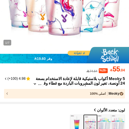
1/7
وفر 19.60
55

.04
%26-
74.64
Meoky 5 أكواب بلاستيكية قابلة لإعادة الاستخدام بسعة
)
100+
(
4.98
24 أونصة، تغير لون المشروبات الباردة مع غطاء وق
ش، أكواب مياه جميلة للأطفال والحفلات النسائية، ال
قهوة المثلجة (بنمط دوامي)
Meoky
أصلي %100
لون: متعدد الألوان