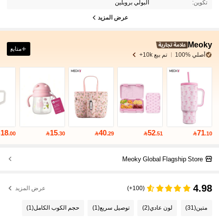
تكوين:
البولي بروبلين
عرض المزيد
Meoky
متابع
أصلي %100
تم بيع 10k+
18
15
40
52
71

.00

.30

.29

.51

.10
Meoky Global Flagship Store
4.98
(100+)
عرض المزيد
متين
(31)
لون عادي
(2)
توصيل سريع
(1)
حجم الكوب الكامل
(1)