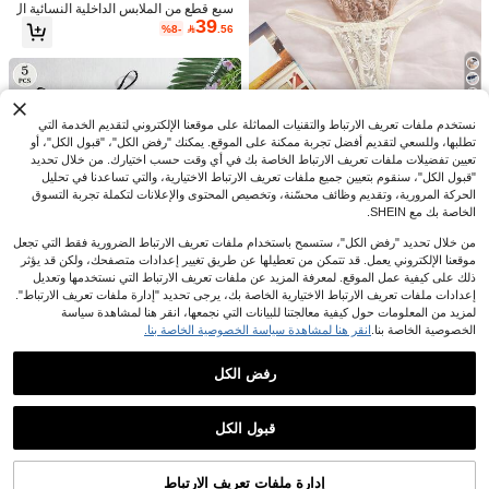
3 قطع سراويل داخلية خالية من الغرز بطب
توفير 0.83
سبع قطع من الملابس الداخلية النسائية ال
عات كرتونية للنساء، سراويل داخلية بخص
5# الأفضل مبيعا
في سلس سراويل داخلية نسائية
39
مثيرة ذات الخصر المنخفض والتصميم ال
%8-

.56
29
ر متوسط مرنة للغاية وقابلة للتنفس
14
سلس والشكل الترفيعي متعددة الألوان
%3-

.17
%12-

.96
والحواف المجعدة
Charlaine
11
نستخدم ملفات تعريف الارتباط والتقنيات المماثلة على موقعنا الإلكتروني لتقديم الخدمة التي
توفير 1.16
تطلبها، وللسعي لتقديم أفضل تجربة ممكنة على الموقع. يمكنك "رفض الكل"، "قبول الكل"، أو
تعيين تفضيلات ملفات تعريف الارتباط الخاصة بك في أي وقت حسب اختيارك. من خلال تحديد
Seduluxe 5 قطع/المجموعة ملابس داخلي
"قبول الكل"، سنقوم بتعيين جميع ملفات تعريف الارتباط الاختيارية، والتي تساعدنا في تحليل
ة نسائية جي-سترينغ من الدانتيل المثير، ب
10# الأفضل مبيعا
في دانتيل سراويل داخلية نسائية
الحركة المرورية، وتقديم وظائف محسّنة، وتخصيص المحتوى والإعلانات لتكملة تجربة التسوق
انتي مريحة
10+. تم بيع
الخاصة بك مع SHEIN.
22
.84

%5-
بعد الكوبون
من خلال تحديد "رفض الكل"، ستسمح باستخدام ملفات تعريف الارتباط الضرورية فقط التي تجعل
موقعنا الإلكتروني يعمل. قد تتمكن من تعطيلها عن طريق تغيير إعدادات متصفحك، ولكن قد يؤثر
ذلك على كيفية عمل الموقع. لمعرفة المزيد عن ملفات تعريف الارتباط التي نستخدمها وتعديل
إعدادات ملفات تعريف الارتباط الاختيارية الخاصة بك، يرجى تحديد "إدارة ملفات تعريف الارتباط".
لمزيد من المعلومات حول كيفية معالجتنا للبيانات التي نجمعها، انقر هنا لمشاهدة سياسة
الخصوصية الخاصة بنا.
انقر هنا لمشاهدة سياسة الخصوصية الخاصة بنا.
رفض الكل
5 قطع من السراويل الداخلية البكيني ذا
ت الخصر المنخفض والرومانسية والأنيقة
3# الأفضل مبيعا
في لطيف-حلو سراويل داخلية نسائية
عرض المنتجات المشابهة في المخزون
مشاهدة الكل
بالطراز الفرنسي للنساء
32

.00
قبول الكل
عذراً، لقد تم بيع هذا المنتج.
إدارة ملفات تعريف الارتباط
تم بيعها