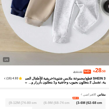
1/5
28

.50
%43-
50.00
SHEIN 3 قطع/مجموعة ملابس شتوية/خريفية للأطفال الصب
)
16
(
4.93
ية، تشمل 2 بنطلون بجيوب وحاشية و1 بنطلون بأزرار و
حاشية، متوفرة بأنماط وألوان متعددة
مقاس
الافتراضي
1 left
9-12M
(74-80 cm)
6-9M
(68-74 cm)
3-6M
(62-68 cm)