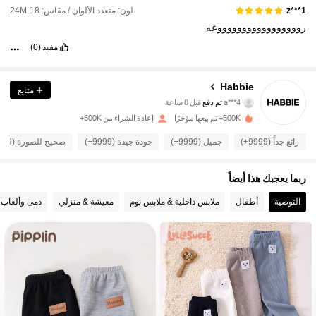
لون: متعدد الألوان / مقاس: 18-24M
z***1
روووووووووووووووووعه
مفيد
(0)
Habbie
متابع
63K متابعون
4.93
a***4
تم دفع
قبل 8 ساعة
g***e
تمت متابعة
قبل 3 ساعة
500K+ تم بيعها مؤخرًا
إعادة الشراء من 500K+
63K متابعون
4.93
رائع جداً (9999+)
جميل (9999+)
جودة جيدة (9999+)
صحيح للصورة (9999+)
ربما يعجبك هذا أيضاً
63K متابعون
4.93
التوصية
أطفال
ملابس داخلية & ملابس نوم
معيشة & منزلي
دمى وألعاب
63K متابعون
4.93
63K متابعون
4.93
63K متابعون
4.93