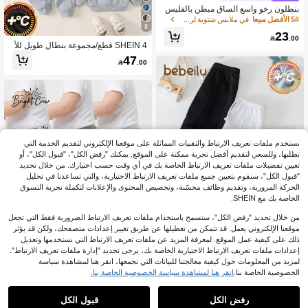
بنطلون رخو واسع الساق مبطن بالفليس
للأولاد والبنات باللون الرمادي والأسود، خ
5# الأفضل مبيعا
في ملابس شتوية لرضع الأولاد .
8
صر مربوط بسير تباين، ملائم للاستخدام ال
23
يومي في الخريف/الشتاء، مناسب للمدر

.00
SHEIN 4 قطع/مجموعة بنطال طويل للأ
سة والمنزل والخروجات
طفال الذكور مبطن بالصوف الناعم للخر
47

.00
يف/الشتاء، بنمط طباعة بسيط لطيف وكا
جوال متعدد الاستخدامات، بنطال رياضي ل
لأطفال الذكور متعدد القطع
نستخدم ملفات تعريف الارتباط والتقنيات المماثلة على موقعنا الإلكتروني لتقديم الخدمة التي
تطلبها، وللسعي لتقديم أفضل تجربة ممكنة على الموقع. يمكنك "رفض الكل"، "قبول الكل"، أو
تعيين تفضيلات ملفات تعريف الارتباط الخاصة بك في أي وقت حسب اختيارك. من خلال تحديد
"قبول الكل"، سنقوم بتعيين جميع ملفات تعريف الارتباط الاختيارية، والتي تساعدنا في تحليل
الحركة المرورية، وتقديم وظائف محسّنة، وتخصيص المحتوى والإعلانات لتكملة تجربة التسوق
الخاصة بك مع SHEIN.
من خلال تحديد "رفض الكل"، ستسمح باستخدام ملفات تعريف الارتباط الضرورية فقط التي تجعل
موقعنا الإلكتروني يعمل. قد تتمكن من تعطيلها عن طريق تغيير إعدادات متصفحك، ولكن قد يؤثر
ذلك على كيفية عمل الموقع. لمعرفة المزيد عن ملفات تعريف الارتباط التي نستخدمها وتعديل
توفير 2.33
إعدادات ملفات تعريف الارتباط الاختيارية الخاصة بك، يرجى تحديد "إدارة ملفات تعريف الارتباط".
لمزيد من المعلومات حول كيفية معالجتنا للبيانات التي نجمعها، انقر هنا لمشاهدة سياسة
Bebeilu
7
الخصوصية الخاصة بنا.
انقر هنا لمشاهدة سياسة الخصوصية الخاصة بنا.
3 طقم بنطلونات متدرجة ذات خصر مطا
طي ناعمة للأطفال الصبيان، أحادية اللون
Bright Crew
43
.67

%5-
بعد الكوبون
محبوكة
رفض الكل
قبول الكل
SHEIN 3 قطع/عبوة بنطلونات للأطفال ا