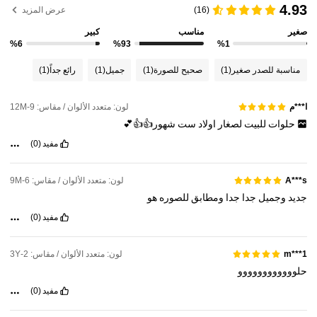
4.93
(16)
عرض المزيد
صغير
مناسب
كبير
%6
%93
%1
مناسبة للصدر صغير
(1)
صحيح للصورة
(1)
جميل
(1)
رائع جداً
(1)
لون: متعدد الألوان / مقاس: 9-12M
ا***م
حلوات
للبيت
لصغار
اولاد
ست
شهور👍👍💕
مفيد
(0)
لون: متعدد الألوان / مقاس: 6-9M
A***s
جديد
وجميل
جدا
جدا
ومطابق
للصوره
هو
مفيد
(0)
لون: متعدد الألوان / مقاس: 2-3Y
m***1
حلوووووووووووو
مفيد
(0)