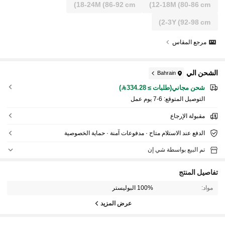
18-24M
(86-92 cm)
12-18M
(80-86 cm)
2-3Y
(92-98 cm)
مرجع المقاس
الشحن الي
Bahrain
شحن مجاني(طلبات ≥ 334.28)
التوصيل المتوقع:
6-7 يوم عمل
مقبولة الإرجاع
الدفع عند الاستلام متاح · مدفوعات آمنة · حماية الخصوصية
تم البيع بواسطة شي إن
تفاصيل المنتج
مواد:
100% البوليستر
عرض المزيد