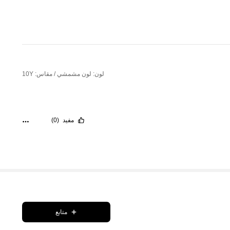
لون: لون مشمشي / مقاس: 10Y
مفيد
(0)
متابع