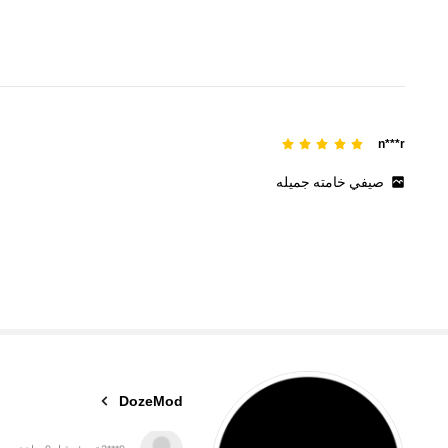
n***r
صيفي
خامته
جميله
48K متابعون
4.92
DozeMod