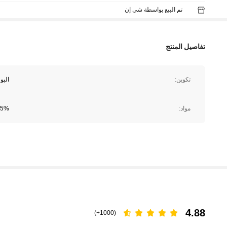
تم البيع بواسطة شي إن
تفاصيل المنتج
تكوين:
البو
مواد:
95% البوليستر,5% إ
4.88
(1000+)