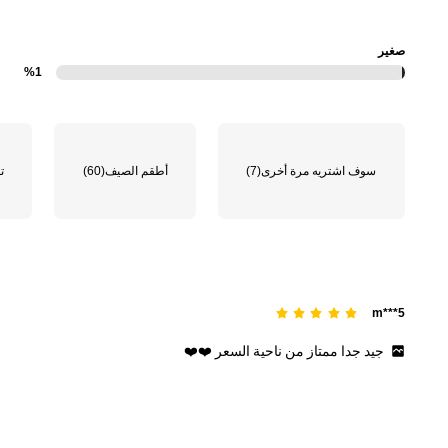
صغير
%1
سوف اشتريه مرة أخرى
(7)
أطقم الصيف
(60)
ت
m***5
جيد
جدا
ممتاز
من
ناحية
السعر
❤️❤️