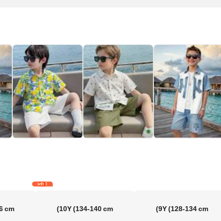
3 left
6 cm)
10Y
(134-140 cm)
9Y
(128-134 cm)