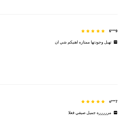
9***6
تهبل
وجودتها
ممتازه
اهنيكم
شي
ان
o***7
مررررره
جميل
صيفي
فعلا