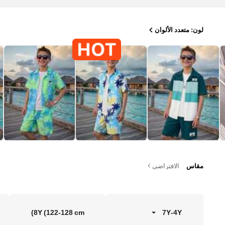
لون: متعدد الألوان
مقاس
الافتراضي
8Y
(122-128 cm)
7Y
-
4Y