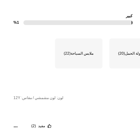
كبير
%1
ة الحمل
(20)
ملابس السباحة
(22)
لون: لون مشمشي / مقاس: 12Y
مفيد
(2)