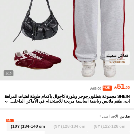
1/10
51

.00
%25-
68.00
SHEIN مجموعة بنطلون جوجر وبلوزة كاجوال بأكمام طويلة لفتيات المراهق
ات، طقم ملابس رياضية أساسية مريحة للاستخدام في الأماكن الداخلي
ة والخارجية، اليومي، الرياضة، الحفلات، التصوير، العطلات، المهرجانا
ت، الملابس الرياضية، الملابس الشارعية، العودة إلى المدرسة، 2 قطعة/مج
موعة
مقاس
الافتراضي
1 left
10Y
(134-140 cm)
9Y
(128-134 cm)
8Y
(122-128 cm)