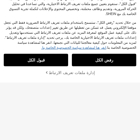
"قبول الكل"، سنقوم بتعيين جميع ملفات تعريف الارتباط الاختيارية، والتي تساعدنا في تحليل
الحركة المرورية، وتقديم وظائف محسّنة، وتخصيص المحتوى والإعلانات لتكملة تجربة التسوق
الخاصة بك مع SHEIN.
2 قطعة/مجموعة طقم سويت شيرت وبن
34
طلون رياضي فضفاض بأكمام طويلة وياق
%34-

.35
من خلال تحديد "رفض الكل"، ستسمح باستخدام ملفات تعريف الارتباط الضرورية فقط التي تجعل
ة دائرية مطبوع عليه حروف بتصميم بسي
ط للبنات، سويت شيرت بلون موحد وياقة
موقعنا الإلكتروني يعمل. قد تتمكن من تعطيلها عن طريق تغيير إعدادات متصفحك، ولكن قد يؤثر
دائرية، مناسب للارتداء اليومي والمدرسة
ذلك على كيفية عمل الموقع. لمعرفة المزيد عن ملفات تعريف الارتباط التي نستخدمها وتعديل
ومهرجانات الموسيقى والعطلات والتنقل.
إعدادات ملفات تعريف الارتباط الاختيارية الخاصة بك، يرجى تحديد "إدارة ملفات تعريف الارتباط".
لمزيد من المعلومات حول كيفية معالجتنا للبيانات التي نجمعها، انقر هنا لمشاهدة سياسة
22
الخصوصية الخاصة بنا.
انقر هنا لمشاهدة سياسة الخصوصية الخاصة بنا.
Sparklyn
رفض الكل
قبول الكل
Sparklyn طقم بناتي دافئ للخري
NEW
67
ف/الشتاء من قطعتين، جاكيت سويت شي

.00
رت بغطاء رأس وأكمام طويلة وسحاب، ه
إدارة ملفات تعريف الارتباط
أضف إلى عربة التسوق بنجاح
ودي قصير، بنطال رياضي كاجوال واسع ال
%25 خصم!
ساق بخصر مطاطي 2 في 1 بقصة فضفا
ضة
6
مجموعة من 2 قطعة هوديي كاجوال رياض
25
ي للفتيات المراهقات مطبوع عليه أرقام،
%54-

.76
بطراز أمريكي للخريف/الشتاء