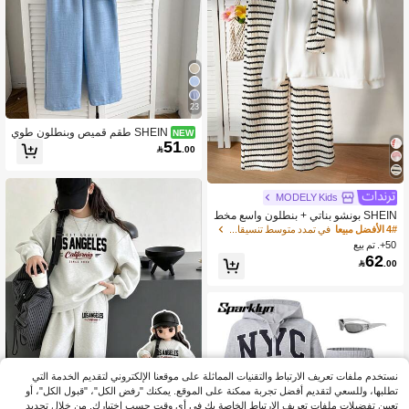
23
SHEIN طقم قميص وبنطلون طوي
NEW
51
ل كاجوال يومي للفتيات المراهقات

.00
MODELY Kids
SHEIN بونشو بناتي + بنطلون واسع مخط
ط، مناسب للربيع والخريف
4# الأفضل مبيعا
في تمدد متوسط تنسيقات هودي وسويت شيرت للفتيات المر
50+. تم بيع
62

.00
نستخدم ملفات تعريف الارتباط والتقنيات المماثلة على موقعنا الإلكتروني لتقديم الخدمة التي
تطلبها، وللسعي لتقديم أفضل تجربة ممكنة على الموقع. يمكنك "رفض الكل"، "قبول الكل"، أو
تعيين تفضيلات ملفات تعريف الارتباط الخاصة بك في أي وقت حسب اختيارك. من خلال تحديد