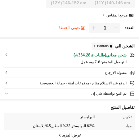
12Y
(146-152 cm)
11Y
(140-146 cm)
مرجع المقاس
العدد:
متبقي 1 فقط!
الشحن الي
Bahrain
شحن مجاني(طلبات ≥ 334.28)
التوصيل المتوقع:
6-7 يوم عمل
مقبولة الإرجاع
الدفع عند الاستلام متاح · مدفوعات آمنة · حماية الخصوصية
تم البيع بواسطة شي إن
تفاصيل المنتج
تكوين:
البوليستر
مواد:
62% البوليستر,33% القطن,5% إلاستان
عرض المزيد