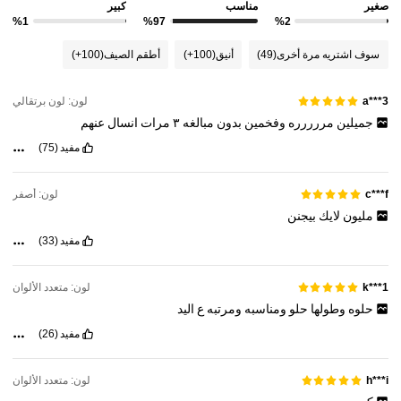
صغير
مناسب
كبير
%1
%97
%2
سوف اشتريه مرة أخرى
(49)
أنيق
(100+)
أطقم الصيف
(100+)
لون: لون برتقالي
a***3
جميلين
مررررره
وفخمين
بدون
مبالغه
٣
مرات
انسال
عنهم
مفيد
(75)
لون: أصفر
c***f
مليون
لايك
بيجنن
مفيد
(33)
لون: متعدد الألوان
k***1
حلوه
وطولها
حلو
ومناسبه
ومرتبه
ع
اليد
مفيد
(26)
لون: متعدد الألوان
h***i