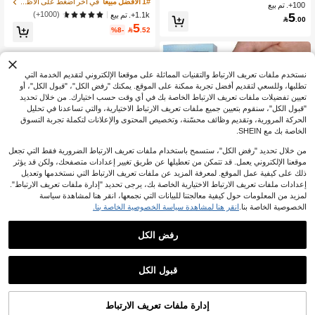
ات نقاط سوداء بسيطة، تشمل 1 ملصق
والأبيض الكريمي، ملصقات أظافر قابلة ل
1# الأفضل مبيعا
في آخر اضغط على الأظافر الصناعية
100+. تم بيع
لاصق و 1 مبرد أظافر، مناسبة للارتداء الي
لضغط، تشمل 1 مبرد أظافر و1 زجاجة غ
(1000+)
5
1.1k+. تم بيع

.00
ومي
راء جيلي، مستلزمات الأظافر
5
%8-

.52
نستخدم ملفات تعريف الارتباط والتقنيات المماثلة على موقعنا الإلكتروني لتقديم الخدمة التي
تطلبها، وللسعي لتقديم أفضل تجربة ممكنة على الموقع. يمكنك "رفض الكل"، "قبول الكل"، أو
تعيين تفضيلات ملفات تعريف الارتباط الخاصة بك في أي وقت حسب اختيارك. من خلال تحديد
"قبول الكل"، سنقوم بتعيين جميع ملفات تعريف الارتباط الاختيارية، والتي تساعدنا في تحليل
الحركة المرورية، وتقديم وظائف محسّنة، وتخصيص المحتوى والإعلانات لتكملة تجربة التسوق
الخاصة بك مع SHEIN.
من خلال تحديد "رفض الكل"، ستسمح باستخدام ملفات تعريف الارتباط الضرورية فقط التي تجعل
موقعنا الإلكتروني يعمل. قد تتمكن من تعطيلها عن طريق تغيير إعدادات متصفحك، ولكن قد يؤثر
ذلك على كيفية عمل الموقع. لمعرفة المزيد عن ملفات تعريف الارتباط التي نستخدمها وتعديل
إعدادات ملفات تعريف الارتباط الاختيارية الخاصة بك، يرجى تحديد "إدارة ملفات تعريف الارتباط".
لمزيد من المعلومات حول كيفية معالجتنا للبيانات التي نجمعها، انقر هنا لمشاهدة سياسة
الخصوصية الخاصة بنا.
انقر هنا لمشاهدة سياسة الخصوصية الخاصة بنا.
11
20
رفض الكل
توفير 0.48
6# الأفضل مبيعا
في كتلة اللون اضغط على الأظافر الصناعية
150 قطعة أظافر مزيفة بشكل اللوز قصي
عملاء متكررون بشكل كبير
رة باللون الطبيعي والأبيض لمناكير فرنس
30 قطعة أظافر فرنسية لاصقة قصيرة ب
1# الأفضل مبيعا
في وردي غباري اضغط على الأظافر الصناعية
قبول الكل
ي، أظافر أكريليك فرنسية مطفية، أطرا
شكل لوزي بتدرج أبيض كريمي، مجموعة
6# الأفضل مبيعا
6# الأفضل مبيعا
في كتلة اللون اضغط على الأظافر الصناعية
في كتلة اللون اضغط على الأظافر الصناعية
600+. تم بيع
ف أظافر جل ناعمة، أظافر اصطناعية ب-
أظافر أكريليك مزيفة، تشمل 1 قطعة غرا
13
300+. تم بيع
عملاء متكررون بشكل كبير
عملاء متكررون بشكل كبير

.00
15 مقاس، مناسبة للمناكير DIY والصالون
ء جيلي و1 قطعة مبرد أظافر، جمالية
5
6# الأفضل مبيعا
في كتلة اللون اضغط على الأظافر الصناعية
%8-

.52
ات، هدية صيفية، لوازم الأظافر
إدارة ملفات تعريف الارتباط
أضف إلى عربة التسوق بنجاح
عملاء متكررون بشكل كبير