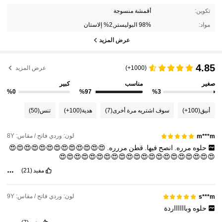
تكوين:
أقمشة منسوجة
مواد:
98% البوليستر,2% إلاستان
عرض المزيد
4.85
(1000+)
عرض المزيد
صغير
مناسب
كبير
%0
%97
%3
أنيق
(100+)
سوف اشتريه مرة أخرى
(7)
هدية
(100+)
تنس
(50)
لون: وردي فاتح / مقاس: 8Y
m***m
حلوه
مرره.
انصح
فيها.
قطن
مررره.
😍😍😍😍😍😍😍😍😍😍😍😍😍
😍😍😍😍😍😍😍😍😍😍😍😍😍😍😍😍😍😍😍😍😍
مفيد
(21)
لون: وردي فاتح / مقاس: 9Y
s***m
حلوه
وبااااااردة