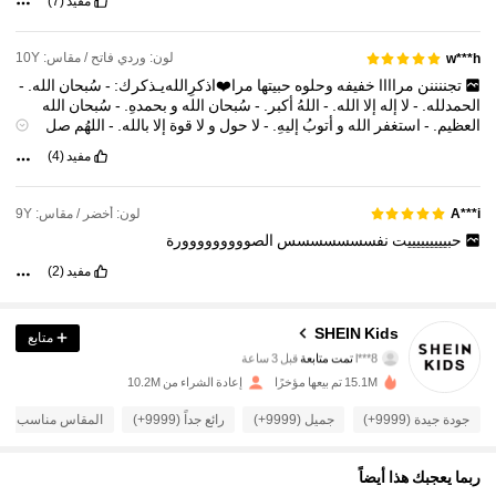
مفيد
(7)
لون: وردي فاتح / مقاس: 10Y
w***h
تجننننن
مراااا
خفيفه
وحلوه
حبيتها
مرا❤️اذكرِ‌الله‌يـذكرك:
-
سُبحان
الله.
-
الحمدلله.
-
لا
إله
إلا
الله.
-
اللهُ
أكبر.
-
سُبحان
الله
و
بحمدهِ.
-
سُبحان
الله
العظيم.
-
استغفر
الله
و
أتوبُ
إليهِ.
-
لا
حول
و
لا
قوة
إلا
بالله.
-
اللهُم
صل
على
نبينا
محمد.
-
لا
اله
الا
انتَ
سبحانك.
اني
كنت
من
الظالمينَ.
-
حسبي
الله
مفيد
(4)
لا
اله
الا
هو
عليه.
توكلت
وهو
رب
العرش
العظيم.
-اللهم
ارزقني
من
حيث
لااحتسب.
-اللهم
ثبت
قلبي
على
دينك.
-
يارب
رضاك
والجنه.
-اللهم
احسن
خاتمتي.
-اللهم
اجرني
من
النار.
لون: أخضر / مقاس: 9Y
A***i
حبيييييييييت
نفسسسسسسس
الصووووووووورة
مفيد
(2)
807K متابعون
4.94
SHEIN Kids
متابع
l***8
تمت متابعة
قبل 3 ساعة
a***3
تتصفح
807K متابعون
4.94
15.1M تم بيعها مؤخرًا
إعادة الشراء من 10.2M
جودة جيدة (9999+)
جميل (9999+)
رائع جداً (9999+)
المقاس مناسب (9999+)
807K متابعون
4.94
ربما يعجبك هذا أيضاً