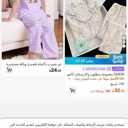
4
12
توفير 2.25
تي شيرت بأكمام قصيرة وياقة مستديرة
مع بنطلون فضفاض، طراز كاجوال بسيط
24
MODELY Kids

.00
لفتيات المراهقات، بنمط الدب الكيوت وال
SHEIN مجموعة بنطلون وكارديجان كاجو
مربعات، مناسب للربيع والصيف
ال مريحة فضفاضة مزينة بطبعة زهرية وف
10# الأفضل مبيعا
في عقدة القوس بيجامات فتيات مراهقات
يونكة للبنات، قطعتان
40+. تم بيع
32
.75

%6-
بعد الكوبون
نستخدم ملفات تعريف الارتباط والتقنيات المماثلة على موقعنا الإلكتروني لتقديم الخدمة التي