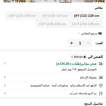
مقاس
10Y
(134-140 cm)
9Y
(128-134 cm)
8Y
(122-128 cm)
12Y
(146-152 cm)
11Y
(140-146 cm)
مرجع المقاس
العدد:
الشحن الي
Bahrain
شحن مجاني(طلبات ≥ 334.28)
التوصيل المتوقع:
6-7 يوم عمل
مقبولة الإرجاع
الدفع عند الاستلام متاح · مدفوعات آمنة · حماية الخصوصية
تم البيع بواسطة شي إن
تفاصيل المنتج