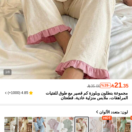
1/8
21

.35
%39-
35.00
مجموعة بنطلون وبلوزة كم قصير مع طوق للفتيات
)
1000+
(
4.85
المراهقات، ملابس منزلية عادية، قطعتان
لون: متعدد الألوان