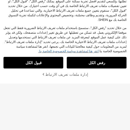
تطلبها، وللسعي لتقديم أفضل تجربة ممكنة على الموقع. يمكنك "رفض الكل"، "قبول الكل"، أو
تعيين تفضيلات ملفات تعريف الارتباط الخاصة بك في أي وقت حسب اختيارك. من خلال تحديد
"قبول الكل"، سنقوم بتعيين جميع ملفات تعريف الارتباط الاختيارية، والتي تساعدنا في تحليل
الحركة المرورية، وتقديم وظائف محسّنة، وتخصيص المحتوى والإعلانات لتكملة تجربة التسوق
الخاصة بك مع SHEIN.
من خلال تحديد "رفض الكل"، ستسمح باستخدام ملفات تعريف الارتباط الضرورية فقط التي تجعل
موقعنا الإلكتروني يعمل. قد تتمكن من تعطيلها عن طريق تغيير إعدادات متصفحك، ولكن قد يؤثر
ذلك على كيفية عمل الموقع. لمعرفة المزيد عن ملفات تعريف الارتباط التي نستخدمها وتعديل
إعدادات ملفات تعريف الارتباط الاختيارية الخاصة بك، يرجى تحديد "إدارة ملفات تعريف الارتباط".
لمزيد من المعلومات حول كيفية معالجتنا للبيانات التي نجمعها، انقر هنا لمشاهدة سياسة
الخصوصية الخاصة بنا.
انقر هنا لمشاهدة سياسة الخصوصية الخاصة بنا.
رفض الكل
قبول الكل
إدارة ملفات تعريف الارتباط
أضف إلى عربة التسوق بنجاح
%39 خصم!